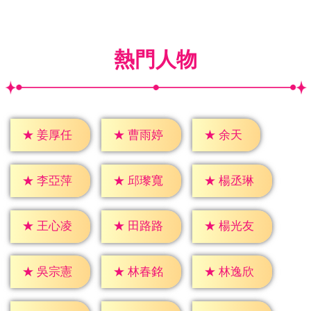
熱門人物
★
余天
★
姜厚任
★
曹雨婷
★
李亞萍
★
邱瓈寬
★
楊丞琳
★
王心凌
★
田路路
★
楊光友
★
吳宗憲
★
林春銘
★
林逸欣