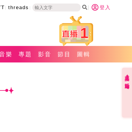
YT
threads
登入
1
音樂
專題
影音
節目
圖輯
直播✦活動