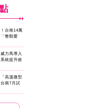
焦點
！台南14萬
餐「整顆愛
！威力馬導入
運系統提升效
創「高溫微型
台南7月試