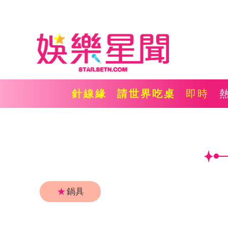
針線緣
請世界吃桌
即時
★
鍋具