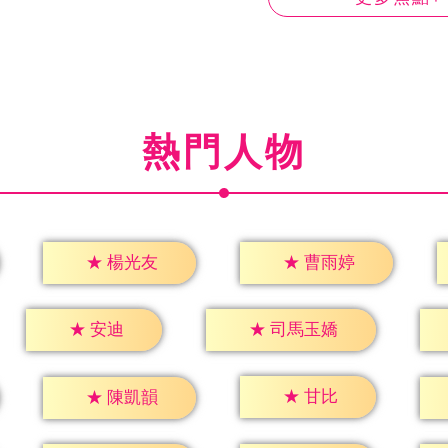
熱門人物
★
楊光友
★
曹雨婷
★
安迪
★
司馬玉嬌
★
甘比
★
陳凱韻