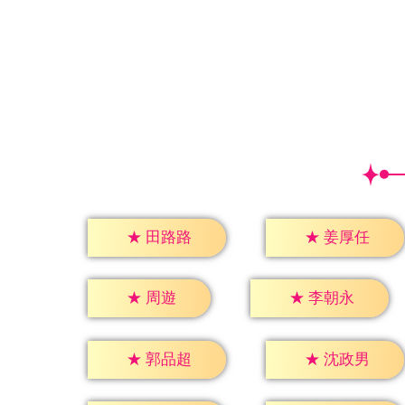
★
田路路
★
姜厚任
★
周遊
★
李朝永
★
郭品超
★
沈政男