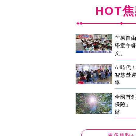
HOT
芒果自由
學童午
文」
AI時代
智慧營
率
全國首
保險」 
辦
更多焦點+