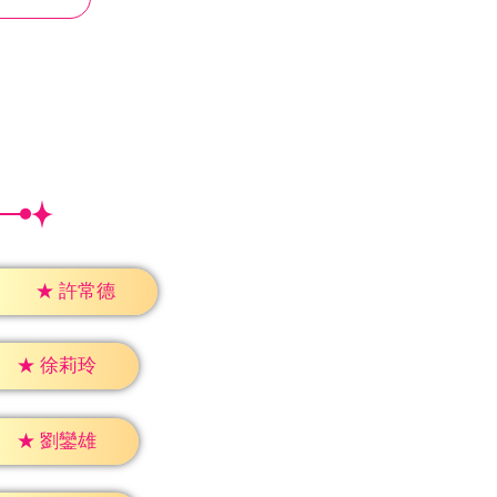
★
許常德
★
徐莉玲
★
劉鑾雄