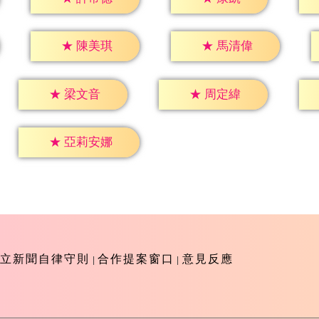
★
陳美琪
★
馬清偉
★
梁文音
★
周定緯
★
亞莉安娜
立新聞自律守則
合作提案窗口
意見反應