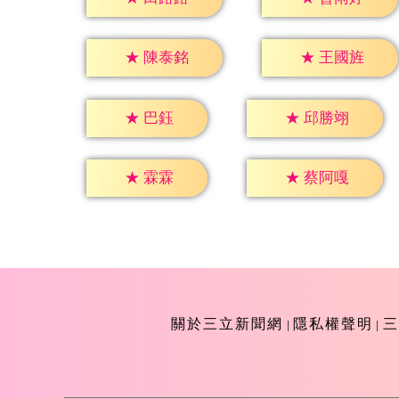
★
陳泰銘
★
王國旌
★
巴鈺
★
邱勝翊
★
霖霖
★
蔡阿嘎
關於三立新聞網
隱私權聲明
三