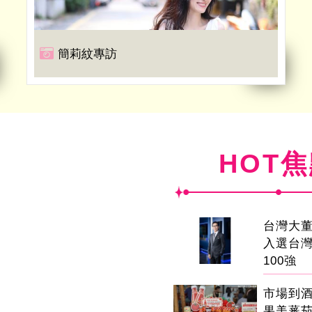
簡莉紋專訪
HOT
台灣大董
入選台
100強
市場到
果美蕃