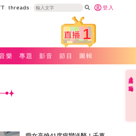
YT
threads
登入
1
音樂
專題
影音
節目
圖輯
直播✦活動
愛女高燒41度痙攣送醫！千萬