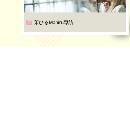
茉ひるMahiru專訪