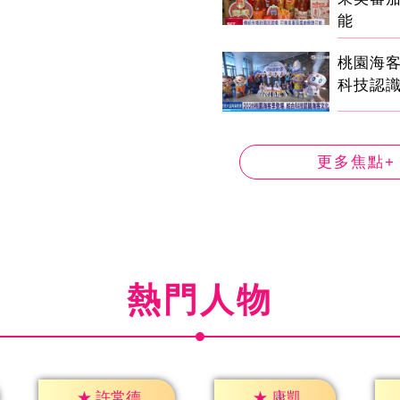
能
桃園海客
科技認
更多焦點+
熱門人物
★
康凱
★
許常德