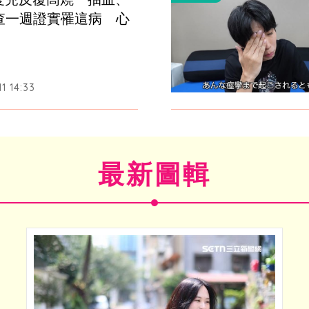
查一週證實罹這病　心
1 14:33
最新圖輯