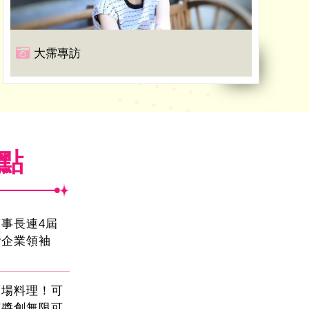
大霈專訪
焦點
事長連4屆
灣企業領袖
酒場料理！可
茄醬創無限可