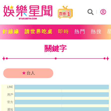
1
針線緣
請世界吃桌
即時
熱門
熱搜
關鍵字
★
台人
LINE
用戶
官方
通知