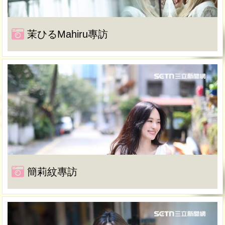
茉ひるMahiru專訪
簡莉紋專訪