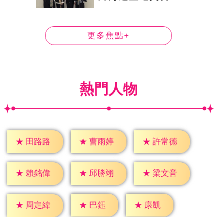
更多焦點+
熱門人物
★
田路路
★
曹雨婷
★
許常德
★
賴銘偉
★
邱勝翊
★
梁文音
★
巴鈺
★
康凱
★
周定緯