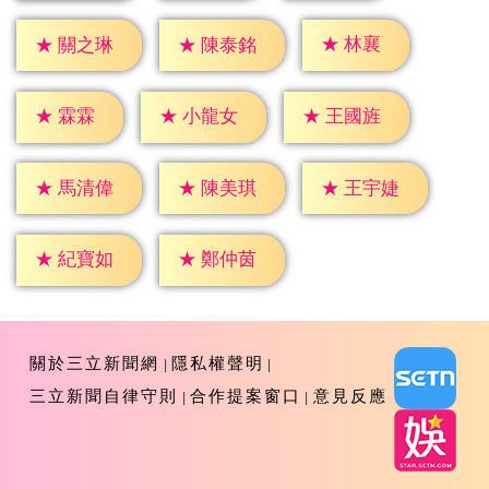
★
林襄
★
關之琳
★
陳泰銘
★
霖霖
★
小龍女
★
王國旌
★
馬清偉
★
陳美琪
★
王宇婕
★
紀寶如
★
鄭仲茵
關於三立新聞網
隱私權聲明
三立新聞自律守則
合作提案窗口
意見反應