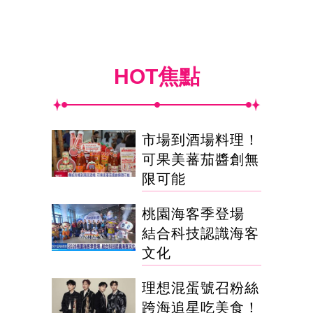
HOT焦點
市場到酒場料理！
可果美蕃茄醬創無
限可能
桃園海客季登場
結合科技認識海客
文化
理想混蛋號召粉絲
跨海追星吃美食！