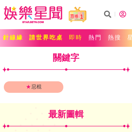
1
針線緣
請世界吃桌
即時
熱門
熱搜
關鍵字
★
惡棍
最新圖輯