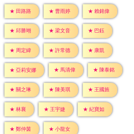
★
田路路
★
曹雨婷
★
賴銘偉
★
巴鈺
★
邱勝翊
★
梁文音
★
康凱
★
周定緯
★
許常德
★
馬清偉
★
陳泰銘
★
亞莉安娜
★
關之琳
★
陳美琪
★
王國旌
★
林襄
★
王宇婕
★
紀寶如
★
鄭仲茵
★
小龍女