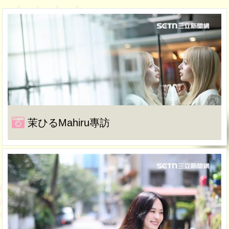
茉ひるMahiru專訪