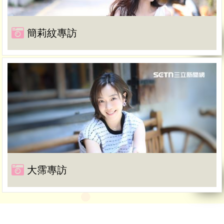
簡莉紋專訪
大霈專訪