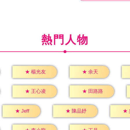
熱門人物
★
余天
★
楊光友
★
王心凌
★
田路路
★
Jeff
★
陳品妤
★