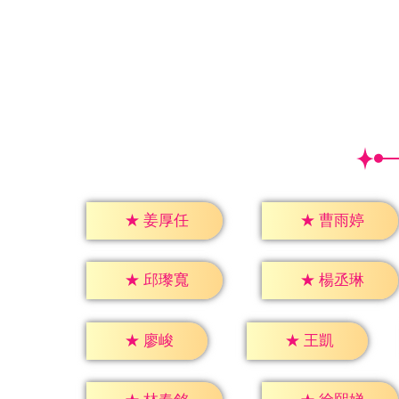
★
姜厚任
★
曹雨婷
★
邱瓈寬
★
楊丞琳
★
廖峻
★
王凱