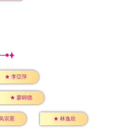
★
李亞萍
★
廖錦德
吳宗憲
★
林逸欣