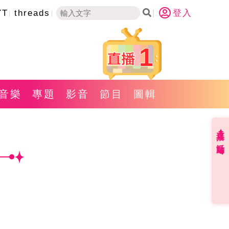
YT
threads
登入
1
音樂
專題
影音
節目
圖輯
直播✦活動