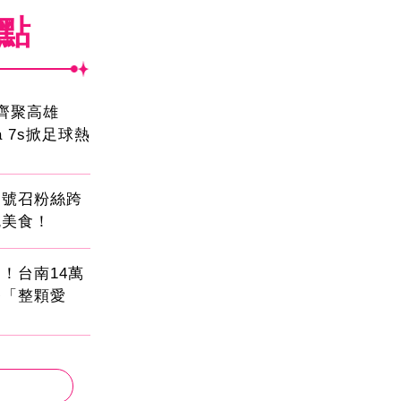
焦點
員齊聚高雄
sa 7s掀足球熱
蛋號召粉絲跨
吃美食！
！台南14萬
餐「整顆愛