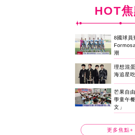
HOT
8國球
Formo
潮
理想混
海追星
芒果自由
學童午
文」
更多焦點+