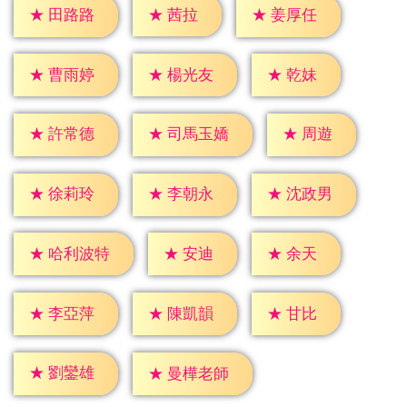
★
茜拉
★
田路路
★
姜厚任
★
乾妹
★
曹雨婷
★
楊光友
★
周遊
★
許常德
★
司馬玉嬌
★
徐莉玲
★
李朝永
★
沈政男
★
安迪
★
余天
★
哈利波特
★
甘比
★
李亞萍
★
陳凱韻
★
劉鑾雄
★
曼樺老師