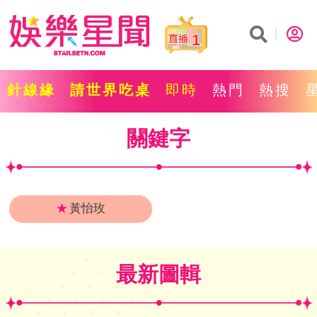
1
針線緣
請世界吃桌
即時
熱門
熱搜
關鍵字
★
黃怡玫
最新圖輯