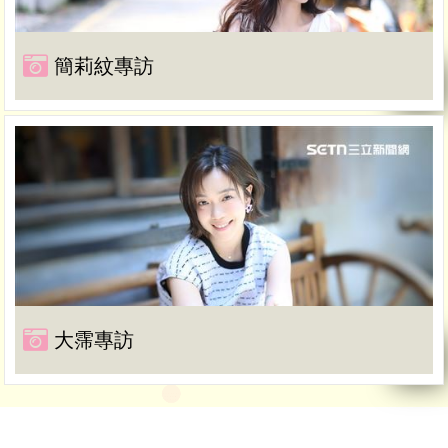
簡莉紋專訪
大霈專訪