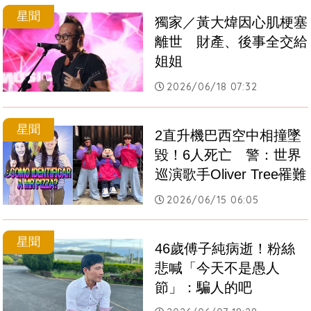
星聞
獨家／黃大煒因心肌梗塞
離世　財產、後事全交給
姐姐
2026/06/18 07:32
星聞
2直升機巴西空中相撞墜
毀！6人死亡　警：世界
巡演歌手Oliver Tree罹難
2026/06/15 06:05
星聞
46歲傅子純病逝！粉絲
悲喊「今天不是愚人
節」：騙人的吧