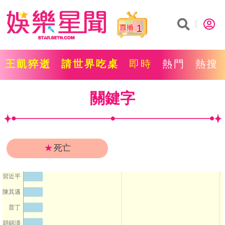
1
王凱猝逝
請世界吃桌
即時
熱門
熱搜
關鍵字
★
死亡
習近平
陳其邁
普丁
胡錦濤