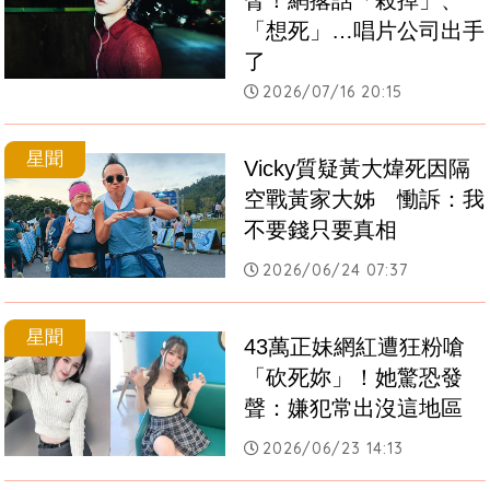
脅！網撂話「殺掉」、
「想死」…唱片公司出手
了
2026/07/16 20:15
星聞
Vicky質疑黃大煒死因隔
空戰黃家大姊　慟訴：我
不要錢只要真相
2026/06/24 07:37
星聞
43萬正妹網紅遭狂粉嗆
「砍死妳」！她驚恐發
聲：嫌犯常出沒這地區
2026/06/23 14:13