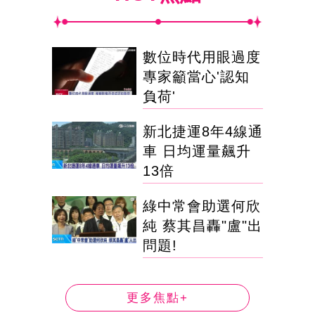
數位時代用眼過度
專家籲當心'認知
負荷'
新北捷運8年4線通
車 日均運量飆升
13倍
綠中常會助選何欣
純 蔡其昌轟"盧"出
問題!
更多焦點+