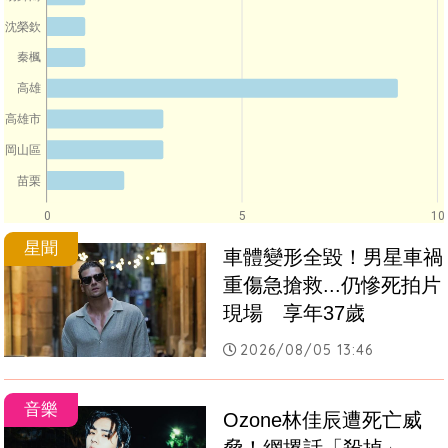
沈榮欽
秦楓
高雄
高雄市
岡山區
苗栗
0
5
10
星聞
車體變形全毀！男星車禍
重傷急搶救...仍慘死拍片
現場　享年37歲
2026/08/05 13:46
音樂
Ozone林佳辰遭死亡威