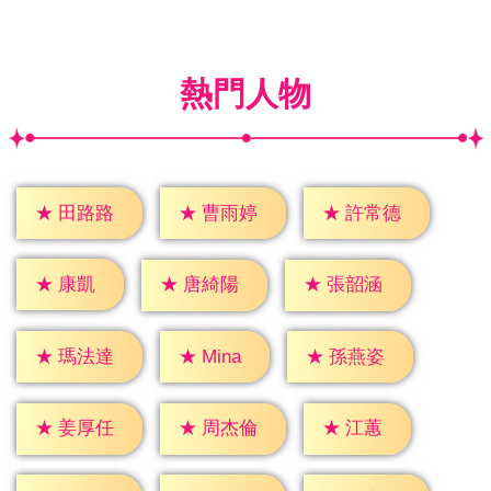
熱門人物
★
田路路
★
曹雨婷
★
許常德
★
康凱
★
唐綺陽
★
張韶涵
★
Mina
★
瑪法達
★
孫燕姿
★
江蕙
★
姜厚任
★
周杰倫