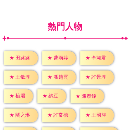
熱門人物
★
田路路
★
曹雨婷
★
李翊君
★
王敏淳
★
潘越雲
★
許景淳
★
檢場
★
納豆
★
陳泰銘
★
關之琳
★
許常德
★
王國旌