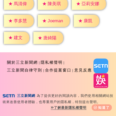
★
馬清偉
★
陳美琪
★
亞莉安娜
★
康凱
★
李多慧
★
Joeman
★
建文
★
唐綺陽
關於三立新聞網
隱私權聲明
三立新聞自律守則
合作提案窗口
意見反應
三立新聞網
為了提供更好的閱讀內容，我們使用相關網站技
Copyright ©2026 Sanlih E-Television All Rights
術來改善使用者體驗，也尊重用戶的隱私權，特別提出聲明。
Reserved 版權所有 盜用必究 台北市內湖區舊宗路一段159
了解最新隱私權聲明
知道了
號 02-8792-8888