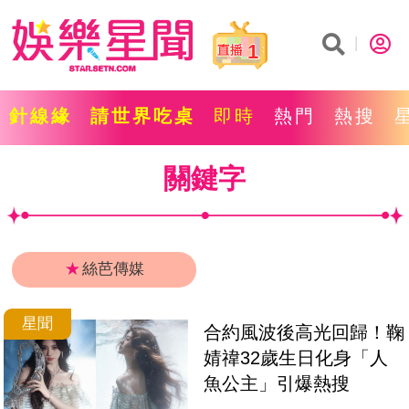
1
針線緣
請世界吃桌
即時
熱門
熱搜
關鍵字
★
絲芭傳媒
星聞
合約風波後高光回歸！鞠
婧禕32歲生日化身「人
魚公主」引爆熱搜