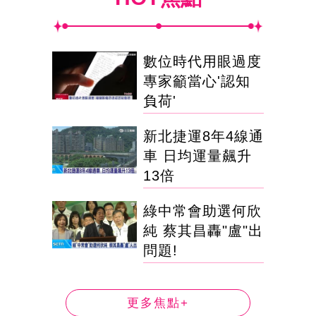
數位時代用眼過度
專家籲當心'認知
負荷'
新北捷運8年4線通
車 日均運量飆升
13倍
綠中常會助選何欣
純 蔡其昌轟"盧"出
問題!
更多焦點+