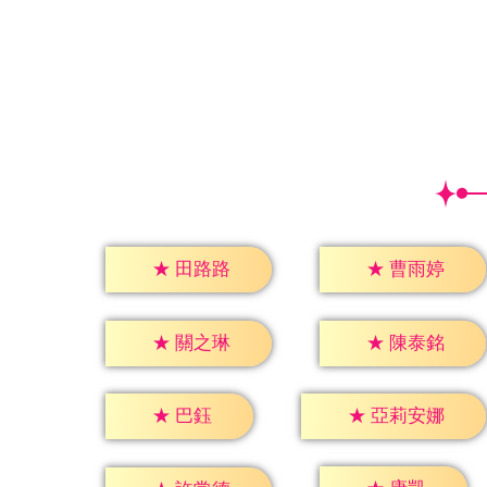
★
田路路
★
曹雨婷
★
關之琳
★
陳泰銘
★
巴鈺
★
亞莉安娜