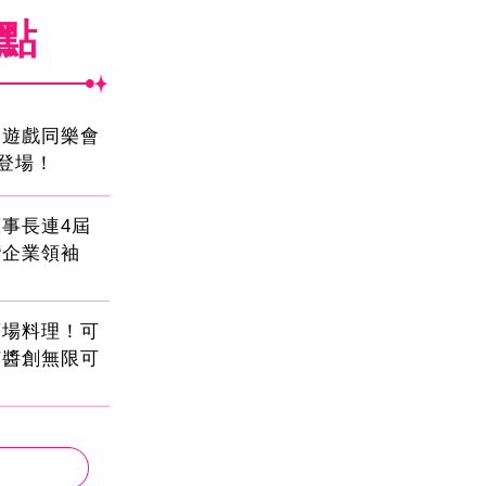
焦點
創遊戲同樂會
日登場！
事長連4屆
灣企業領袖
酒場料理！可
茄醬創無限可