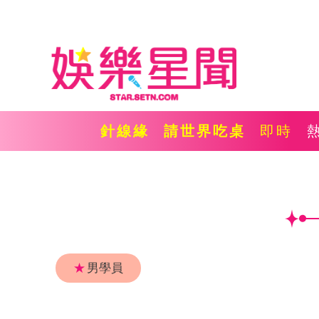
針線緣
請世界吃桌
即時
★
男學員