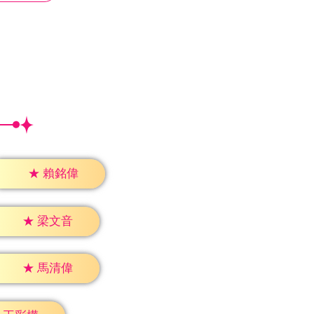
★
賴銘偉
★
梁文音
★
馬清偉