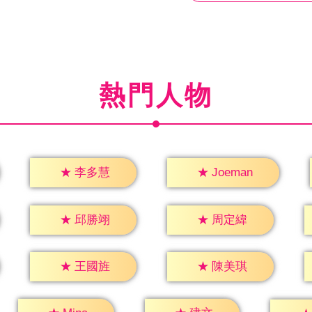
熱門人物
★
李多慧
★
Joeman
★
邱勝翊
★
周定緯
★
王國旌
★
陳美琪