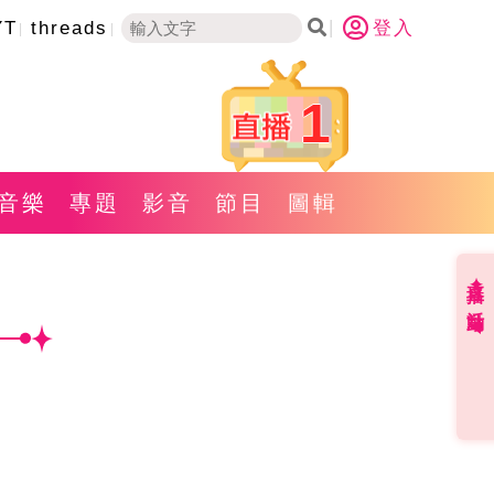
YT
threads
登入
1
音樂
專題
影音
節目
圖輯
直播✦活動