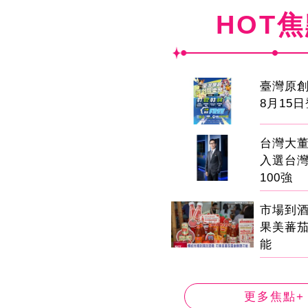
HOT
臺灣原
8月15
台灣大董
入選台
100強
市場到
果美蕃
能
更多焦點+