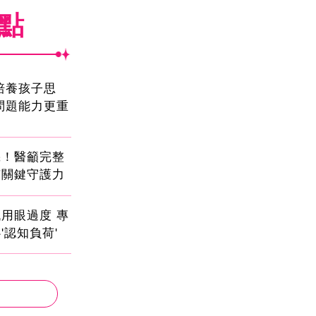
焦點
!培養孩子思
問題能力更重
機！醫籲完整
有關鍵守護力
用眼過度 專
'認知負荷'