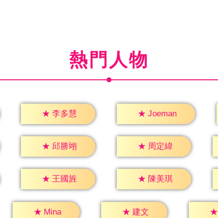
熱門人物
★
李多慧
★
Joeman
★
邱勝翊
★
周定緯
★
王國旌
★
陳美琪
★
建文
★
Mina
★