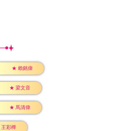
★
賴銘偉
★
梁文音
★
馬清偉
王彩樺