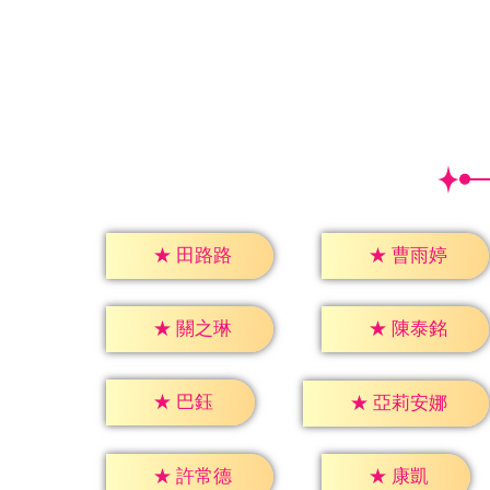
★
田路路
★
曹雨婷
★
關之琳
★
陳泰銘
★
巴鈺
★
亞莉安娜
★
康凱
★
許常德