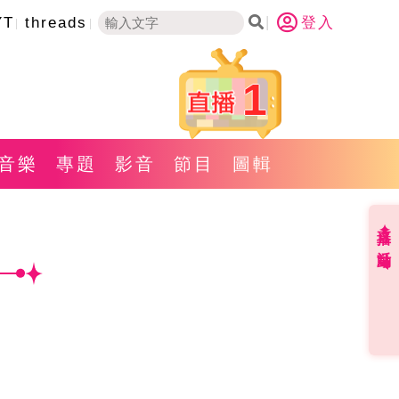
YT
threads
登入
1
音樂
專題
影音
節目
圖輯
直播✦活動