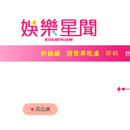
針線緣
請世界吃桌
即時
★
高志綱