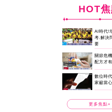
HOT
AI時代
考.解決
要
關節危
配方才
數位時代
家籲當心
更多焦點+