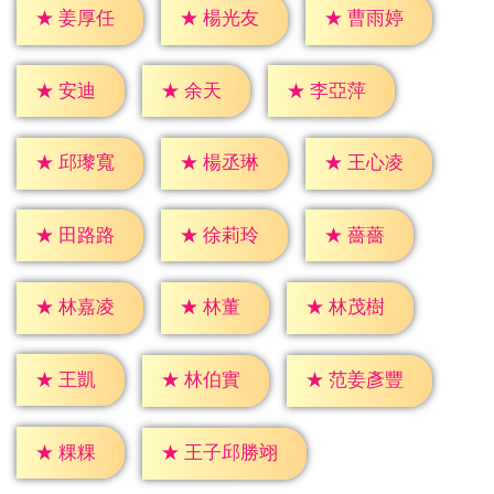
★
姜厚任
★
楊光友
★
曹雨婷
★
安迪
★
余天
★
李亞萍
★
邱瓈寬
★
楊丞琳
★
王心凌
★
薔薔
★
田路路
★
徐莉玲
★
林董
★
林嘉凌
★
林茂樹
★
王凱
★
林伯實
★
范姜彥豐
★
粿粿
★
王子邱勝翊