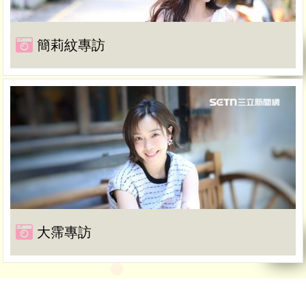
簡莉紋專訪
大霈專訪