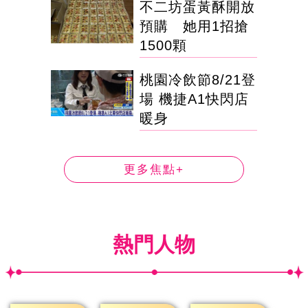
不二坊蛋黃酥開放
預購 她用1招搶
1500顆
桃園冷飲節8/21登
場 機捷A1快閃店
暖身
更多焦點+
熱門人物