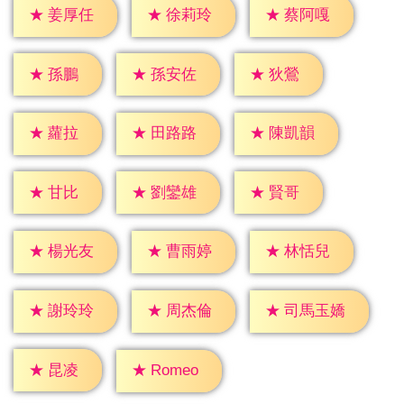
★
姜厚任
★
徐莉玲
★
蔡阿嘎
★
孫鵬
★
狄鶯
★
孫安佐
★
蘿拉
★
田路路
★
陳凱韻
★
甘比
★
賢哥
★
劉鑾雄
★
楊光友
★
曹雨婷
★
林恬兒
★
謝玲玲
★
周杰倫
★
司馬玉嬌
★
昆凌
★
Romeo