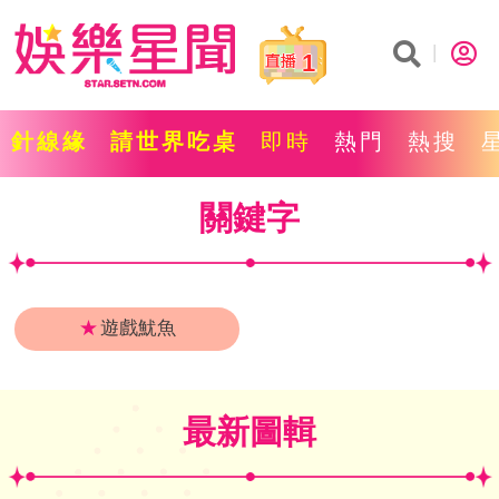
1
針線緣
請世界吃桌
即時
熱門
熱搜
關鍵字
★
遊戲魷魚
最新圖輯