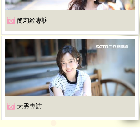
簡莉紋專訪
大霈專訪