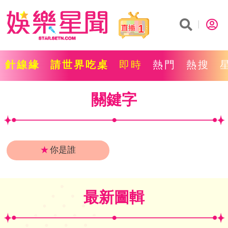
1
針線緣
請世界吃桌
即時
熱門
熱搜
關鍵字
★
你是誰
最新圖輯