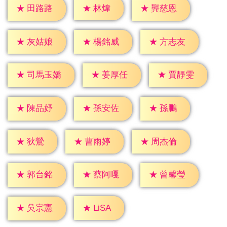
★
林煒
★
田路路
★
龔慈恩
★
灰姑娘
★
楊銘威
★
方志友
★
姜厚任
★
賈靜雯
★
司馬玉嬌
★
孫鵬
★
陳品妤
★
孫安佐
★
狄鶯
★
曹雨婷
★
周杰倫
★
郭台銘
★
蔡阿嘎
★
曾馨瑩
★
LiSA
★
吳宗憲