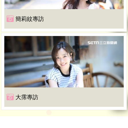
簡莉紋專訪
大霈專訪