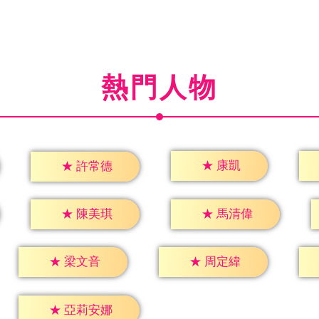
熱門人物
★
康凱
★
許常德
★
陳美琪
★
馬清偉
★
梁文音
★
周定緯
★
亞莉安娜