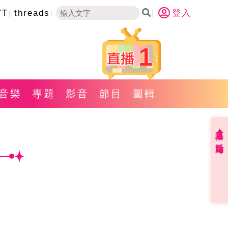
YT
threads
登入
1
音樂
專題
影音
節目
圖輯
直播✦活動