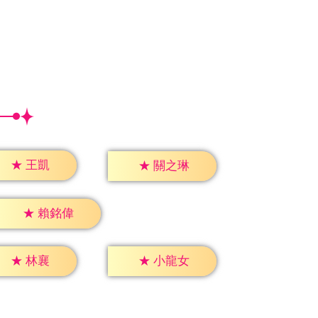
★
王凱
★
關之琳
★
賴銘偉
★
林襄
★
小龍女