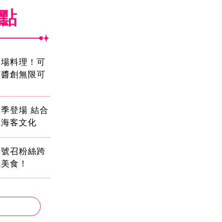
焦點
酒場料理！可
茄醬創無限可
季登場 結合
識海客文化
蛋號召粉絲跨
吃美食！