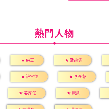
熱門人物
★
納豆
★
潘越雲
★
許常德
★
李多慧
★
康凱
★
姜厚任