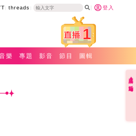
YT
threads
登入
1
音樂
專題
影音
節目
圖輯
直播✦活動