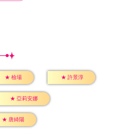
★
檢場
★
許景淳
★
亞莉安娜
★
唐綺陽