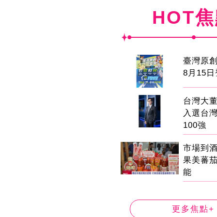
HOT
臺灣原
8月15
台灣大董
入選台
100強
市場到
果美蕃
能
更多焦點+