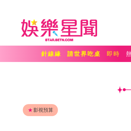
針線緣
請世界吃桌
即時
★
影視預算