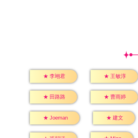
★
李翊君
★
王敏淳
★
田路路
★
曹雨婷
★
建文
★
Joeman