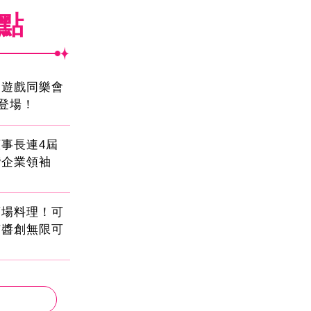
焦點
創遊戲同樂會
日登場！
事長連4屆
灣企業領袖
酒場料理！可
茄醬創無限可