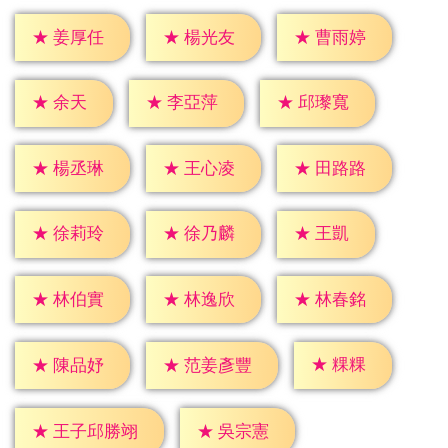
★
姜厚任
★
楊光友
★
曹雨婷
★
余天
★
李亞萍
★
邱瓈寬
★
楊丞琳
★
王心凌
★
田路路
★
王凱
★
徐莉玲
★
徐乃麟
★
林伯實
★
林逸欣
★
林春銘
★
粿粿
★
陳品妤
★
范姜彥豐
★
吳宗憲
★
王子邱勝翊