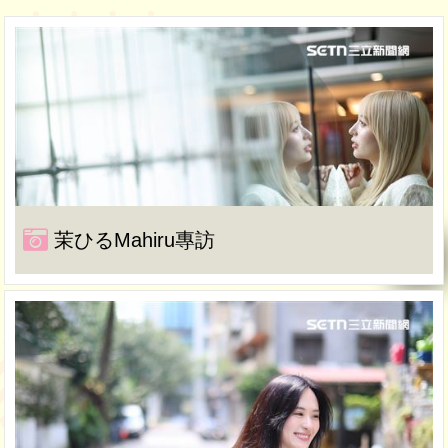
茉ひるMahiru專訪