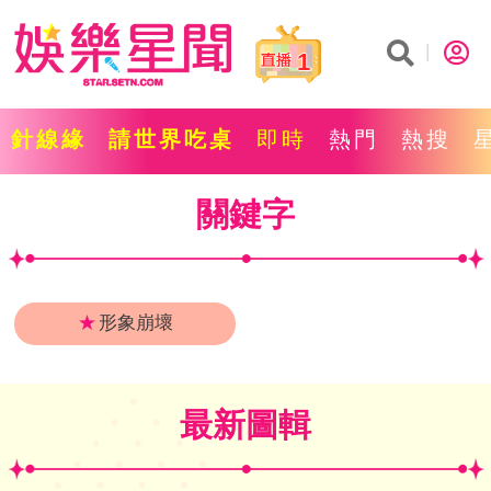
1
針線緣
請世界吃桌
即時
熱門
熱搜
關鍵字
★
形象崩壞
最新圖輯