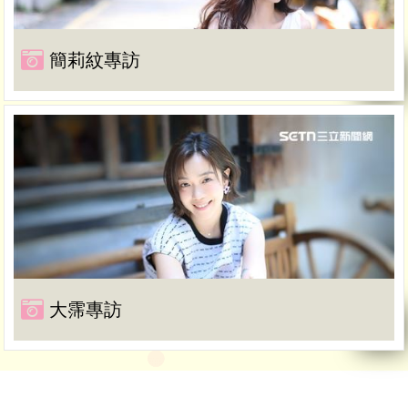
簡莉紋專訪
大霈專訪