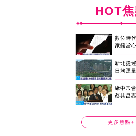
HOT
數位時代
家籲當心
新北捷運
日均運量
綠中常
蔡其昌轟
更多焦點+