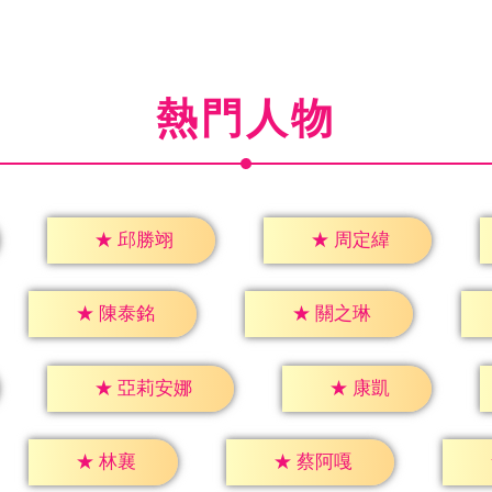
熱門人物
★
邱勝翊
★
周定緯
★
陳泰銘
★
關之琳
★
康凱
★
亞莉安娜
★
林襄
★
蔡阿嘎