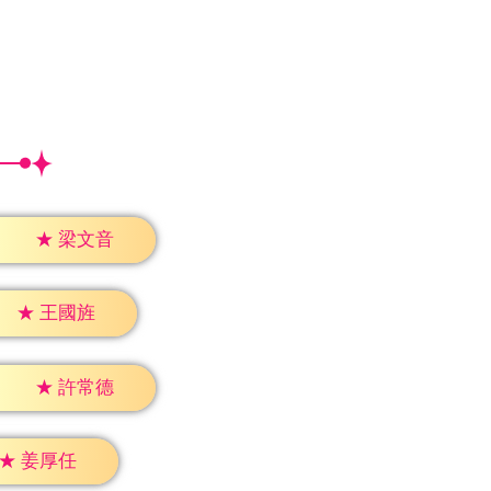
★
梁文音
★
王國旌
★
許常德
★
姜厚任