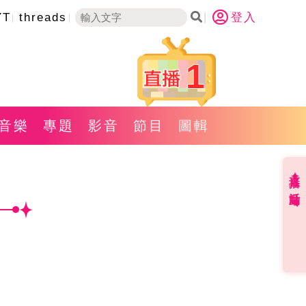
YT
threads
登入
1
音樂
專題
影音
節目
圖輯
直播✦活動