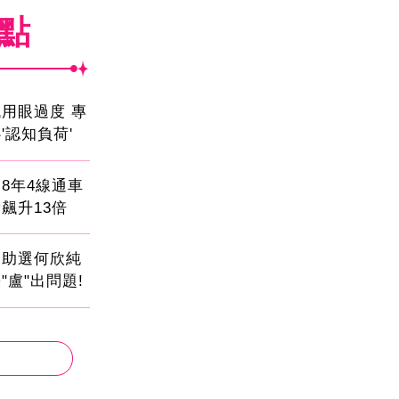
焦點
用眼過度 專
'認知負荷'
8年4線通車
飆升13倍
會助選何欣純
"盧"出問題!