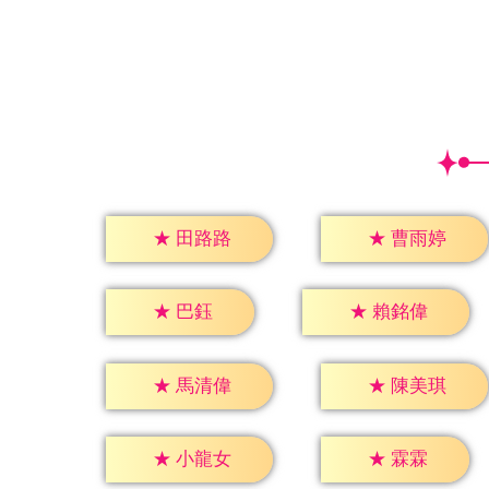
★
田路路
★
曹雨婷
★
巴鈺
★
賴銘偉
★
馬清偉
★
陳美琪
★
霖霖
★
小龍女