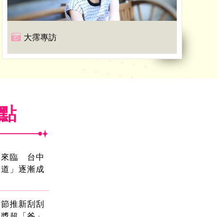
大霈專訪
焦點
國來臨 台中
大道」逐漸成
親節推新刮刮
頭獎超「爸」