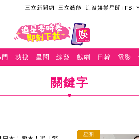
三立新聞網
三立藝能
追蹤娛樂星聞
FB
熱門
熱搜
星聞
綜藝
戲劇
日韓
電影
關鍵字
星聞
駐日本！熊本人曝「驚