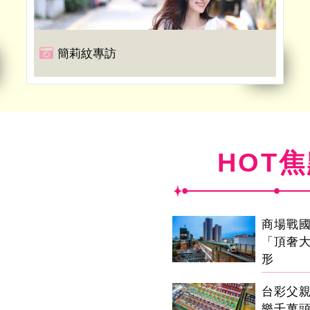
簡莉紋專訪
HOT
商場戰
「頂奢
形
台彩父
樂千萬