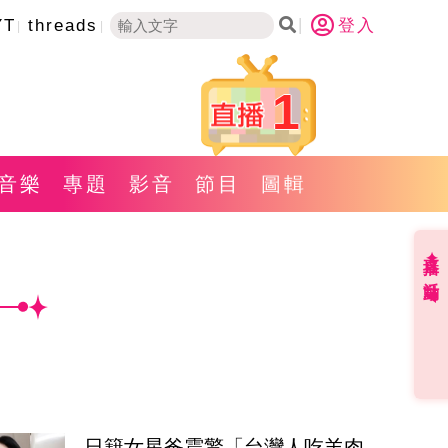
YT
threads
登入
1
音樂
專題
影音
節目
圖輯
直播✦活動
日籍女星爸震驚「台灣人吃羊肉