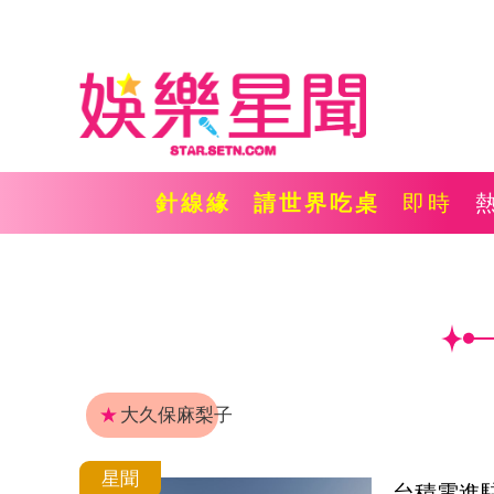
針線緣
請世界吃桌
即時
★
大久保麻梨子
星聞
台積電進