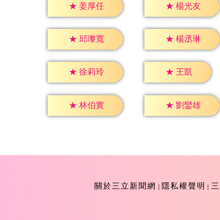
★
姜厚任
★
楊光友
★
邱瓈寬
★
楊丞琳
★
王凱
★
徐莉玲
★
林伯實
★
劉鑾雄
關於三立新聞網
隱私權聲明
三