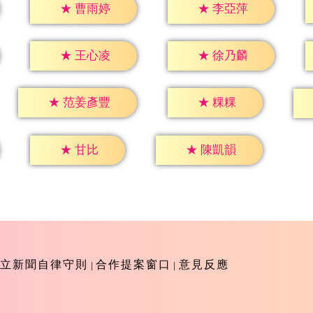
★
曹雨婷
★
李亞萍
★
王心凌
★
徐乃麟
★
粿粿
★
范姜彥豐
★
甘比
★
陳凱韻
立新聞自律守則
合作提案窗口
意見反應