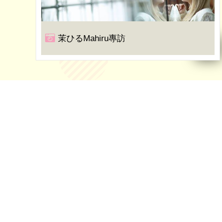
茉ひるMahiru專訪