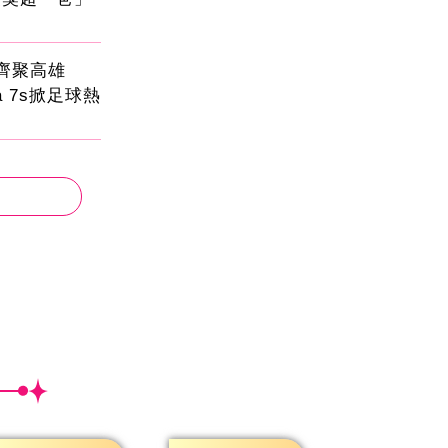
員齊聚高雄
sa 7s掀足球熱