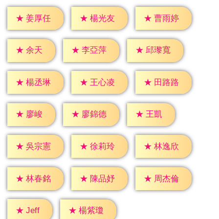
★
姜厚任
★
楊光友
★
曹雨婷
★
余天
★
李亞萍
★
邱瓈寬
★
楊丞琳
★
王心凌
★
田路路
★
廖峻
★
王凱
★
廖錦德
★
吳宗憲
★
徐莉玲
★
林逸欣
★
林春銘
★
陳品妤
★
周杰倫
★
Jeff
★
楊紫瓊