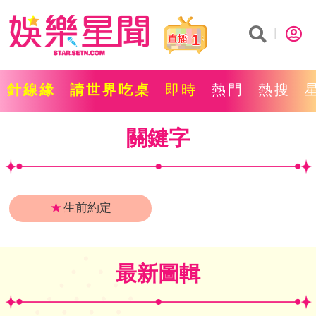
1
針線緣
請世界吃桌
即時
熱門
熱搜
關鍵字
★
生前約定
最新圖輯