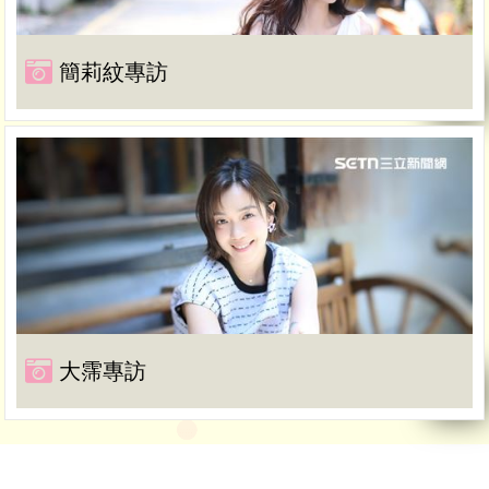
簡莉紋專訪
大霈專訪