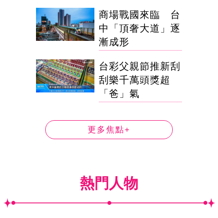
商場戰國來臨 台
中「頂奢大道」逐
漸成形
台彩父親節推新刮
刮樂千萬頭獎超
「爸」氣
更多焦點+
熱門人物