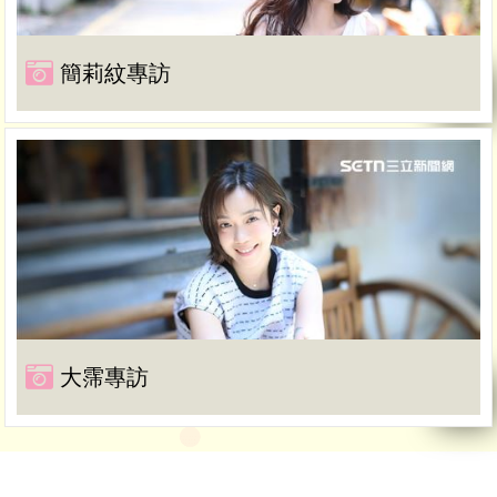
簡莉紋專訪
大霈專訪