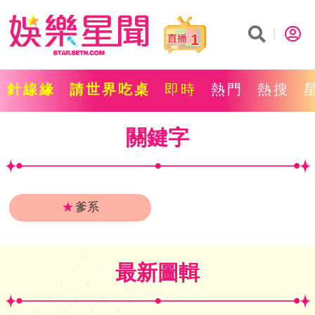
1
針線緣
請世界吃桌
即時
熱門
熱搜
關鍵字
★
爹系
最新圖輯