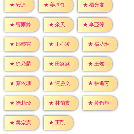
★
安迪
★
姜厚任
★
楊光友
★
余天
★
曹雨婷
★
李亞萍
★
邱瓈寬
★
王心凌
★
楊丞琳
★
王燦
★
徐乃麟
★
田路路
★
蔡依珊
★
連勝文
★
張進芳
★
徐莉玲
★
林伯實
★
黃鐙輝
★
王凱
★
吳宗憲