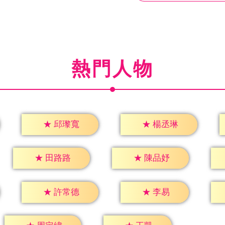
熱門人物
★
邱瓈寬
★
楊丞琳
★
田路路
★
陳品妤
★
李易
★
許常德