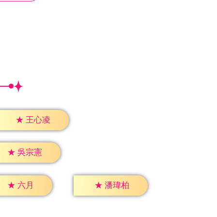
★
王心凌
★
吳宗憲
★
六月
★
潘瑋柏