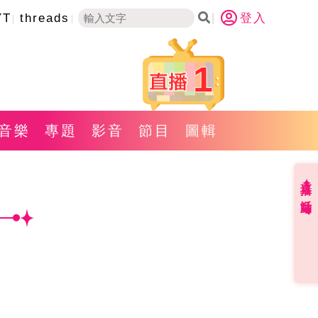
YT
threads
登入
1
音樂
專題
影音
節目
圖輯
直播✦活動