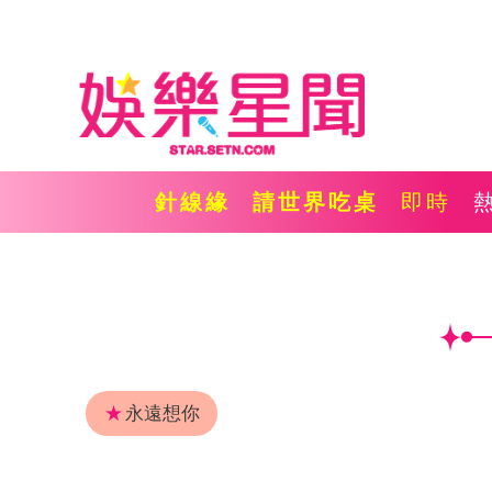
針線緣
請世界吃桌
即時
★
永遠想你