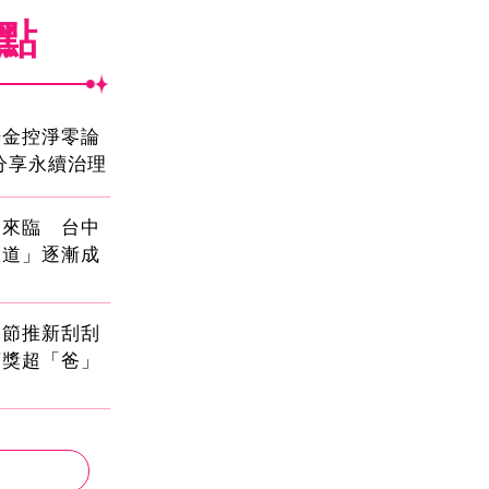
焦點
光金控淨零論
分享永續治理
國來臨 台中
大道」逐漸成
親節推新刮刮
頭獎超「爸」