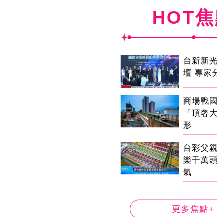
HOT
台新新
壇 專家
商場戰
「頂奢
形
台彩父
樂千萬
氣
更多焦點+