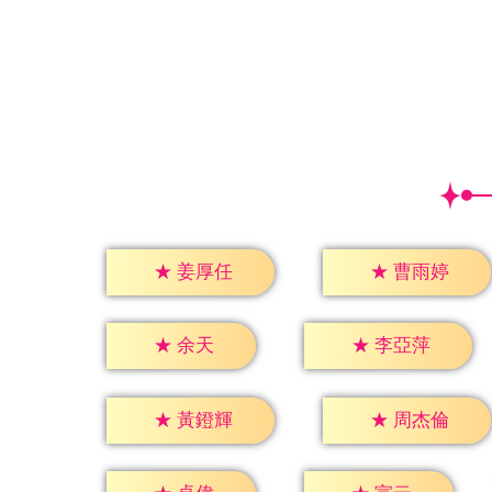
★
姜厚任
★
曹雨婷
★
余天
★
李亞萍
★
黃鐙輝
★
周杰倫