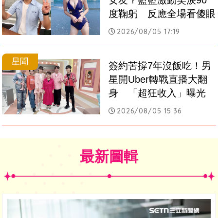
女友？籃籃激動笑淚90
度鞠躬　反應全場看傻眼
2026/08/05 17:19
星聞
簽約苦撐7年沒飯吃！男
星開Uber轉戰直播大翻
身　「超狂收入」曝光
2026/08/05 15:36
最新圖輯