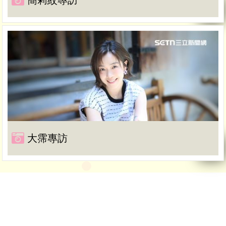
簡莉紋專訪
大霈專訪