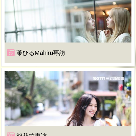
茉ひるMahiru專訪