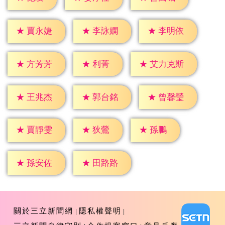
★
賈永婕
★
李詠嫻
★
李明依
★
利菁
★
方芳芳
★
艾力克斯
★
王兆杰
★
郭台銘
★
曾馨瑩
★
狄鶯
★
孫鵬
★
賈靜雯
★
孫安佐
★
田路路
關於三立新聞網
隱私權聲明