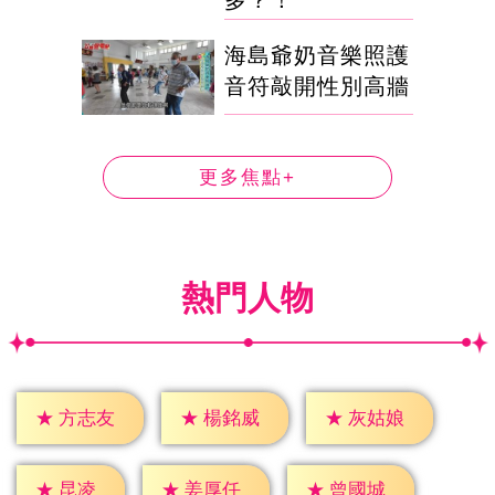
多？！
海島爺奶音樂照護
音符敲開性別高牆
更多焦點+
熱門人物
★
方志友
★
楊銘威
★
灰姑娘
★
昆凌
★
姜厚任
★
曾國城