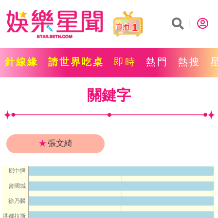
1
針線緣
請世界吃桌
即時
熱門
熱搜
關鍵字
★
張文綺
屈中恆
曾國城
徐乃麟
洪都拉斯