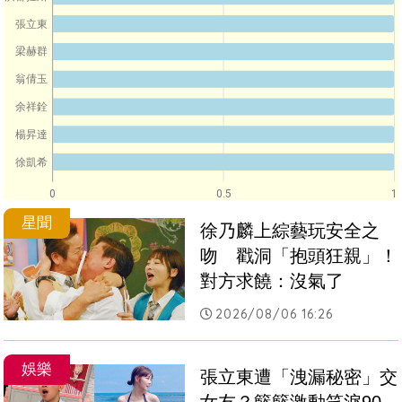
張立東
梁赫群
翁倩玉
余祥銓
楊昇達
徐凱希
0
0.5
1
星聞
徐乃麟上綜藝玩安全之
吻　戳洞「抱頭狂親」！
對方求饒：沒氣了
2026/08/06 16:26
娛樂
張立東遭「洩漏秘密」交