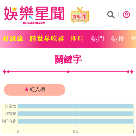
1
針線緣
請世界吃桌
即時
熱門
熱搜
關鍵字
★
紅人榜
許常德
柯智豪
熱田有香
0
0.5
1