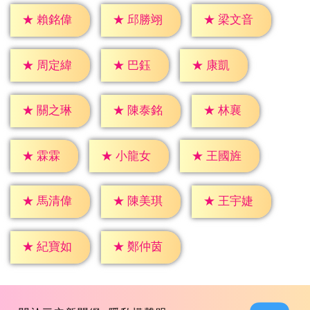
★
賴銘偉
★
邱勝翊
★
梁文音
★
巴鈺
★
康凱
★
周定緯
★
林襄
★
關之琳
★
陳泰銘
★
霖霖
★
小龍女
★
王國旌
★
馬清偉
★
陳美琪
★
王宇婕
★
紀寶如
★
鄭仲茵