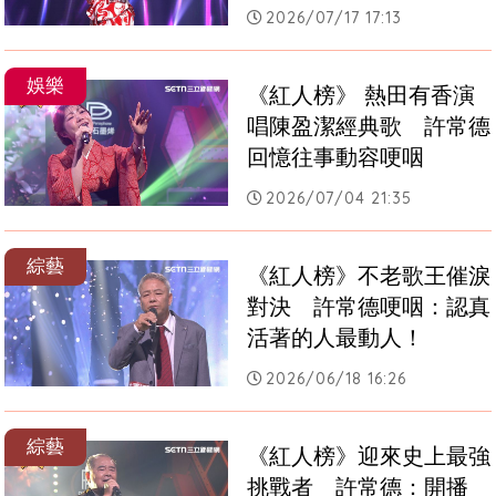
2026/07/17 17:13
娛樂
《紅人榜》 熱田有香演
唱陳盈潔經典歌　許常德
回憶往事動容哽咽
2026/07/04 21:35
綜藝
《紅人榜》不老歌王催淚
對決　許常德哽咽：認真
活著的人最動人！
2026/06/18 16:26
綜藝
《紅人榜》迎來史上最強
挑戰者　許常德：開播