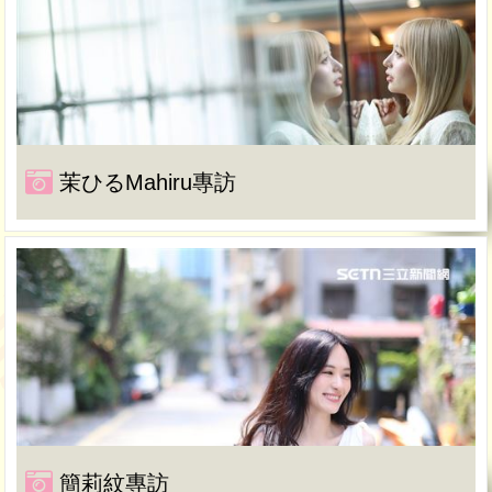
茉ひるMahiru專訪
簡莉紋專訪