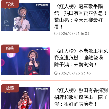
綜藝
《紅人榜》冠軍歌手踢
館　熱田有香寶座告急！
荒山亮：今天比賽最好
看！
2026/07/31 16:03
綜藝
《紅人榜》不老歌王衛冕
寶座遭危機！強敵登場 
陳子鴻：來勢洶洶！
2026/07/25 23:45
綜藝
《紅人榜》熱田有香揮別
招牌和服動感演出　陳子
鴻：很好的表演者！