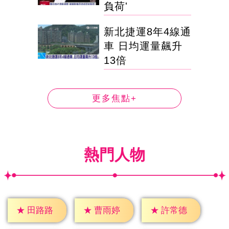
負荷'
新北捷運8年4線通
車 日均運量飆升
13倍
更多焦點+
熱門人物
★
田路路
★
曹雨婷
★
許常德