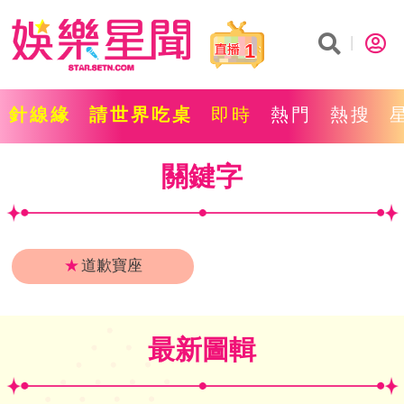
1
針線緣
請世界吃桌
即時
熱門
熱搜
關鍵字
★
道歉寶座
最新圖輯