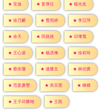
★
安迪
★
姜厚任
★
楊光友
★
徐乃麟
★
曹雨婷
★
李亞萍
★
余天
★
田路路
★
邱瓈寬
★
王心凌
★
楊丞琳
★
徐莉玲
★
蔡依珊
★
連勝文
★
林伯實
★
粿粿
★
吳宗憲
★
范姜彥豐
★
王凱
★
王子邱勝翊