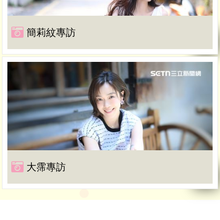
簡莉紋專訪
大霈專訪