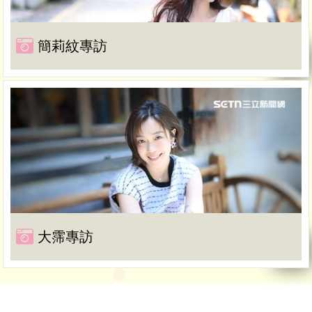
簡莉紋專訪
大霈專訪