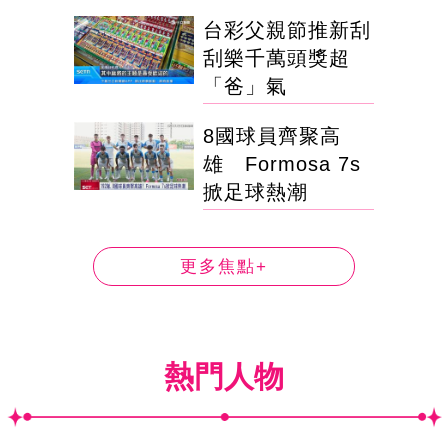
台彩父親節推新刮
刮樂千萬頭獎超
「爸」氣
8國球員齊聚高
雄 Formosa 7s
掀足球熱潮
更多焦點+
熱門人物