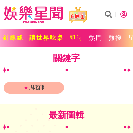
1
針線緣
請世界吃桌
即時
熱門
熱搜
關鍵字
★
周老師
最新圖輯