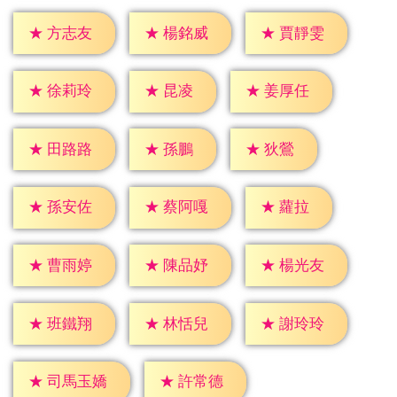
★
方志友
★
楊銘威
★
賈靜雯
★
昆凌
★
徐莉玲
★
姜厚任
★
孫鵬
★
狄鶯
★
田路路
★
蘿拉
★
孫安佐
★
蔡阿嘎
★
曹雨婷
★
陳品妤
★
楊光友
★
班鐵翔
★
林恬兒
★
謝玲玲
★
許常德
★
司馬玉嬌