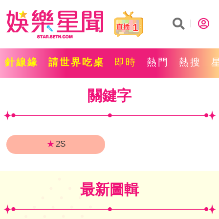
1
針線緣
請世界吃桌
即時
熱門
熱搜
關鍵字
★
2S
最新圖輯