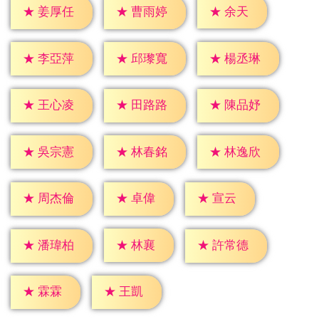
★
余天
★
姜厚任
★
曹雨婷
★
李亞萍
★
邱瓈寬
★
楊丞琳
★
王心凌
★
田路路
★
陳品妤
★
吳宗憲
★
林春銘
★
林逸欣
★
卓偉
★
宣云
★
周杰倫
★
林襄
★
潘瑋柏
★
許常德
★
霖霖
★
王凱