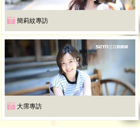
簡莉紋專訪
大霈專訪