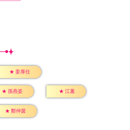
★
姜厚任
★
江蕙
★
孫燕姿
★
鄭仲茵