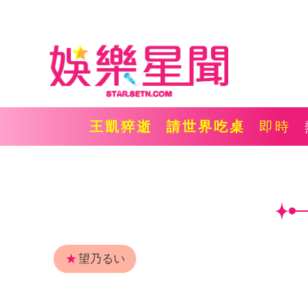
王凱猝逝
請世界吃桌
即時
★
望乃るい