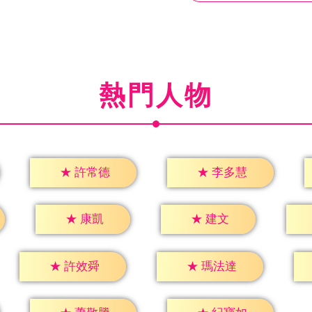
熱門人物
★
許常德
★
李多慧
★
康凱
★
建文
★
許效舜
★
瑪法達