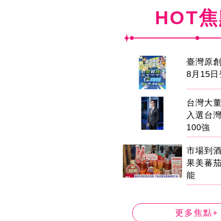
HOT
臺灣原
8月15
台灣大董
入選台
100強
市場到
果美蕃
能
更多焦點+