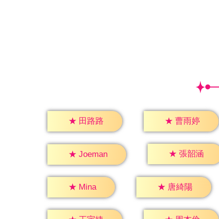
★
田路路
★
曹雨婷
★
張韶涵
★
Joeman
★
Mina
★
唐綺陽