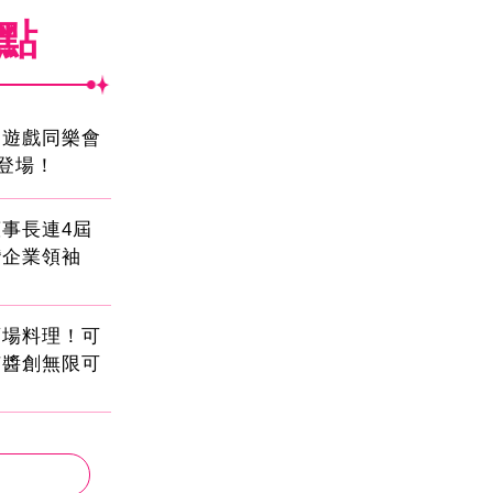
焦點
創遊戲同樂會
日登場！
事長連4屆
灣企業領袖
酒場料理！可
茄醬創無限可