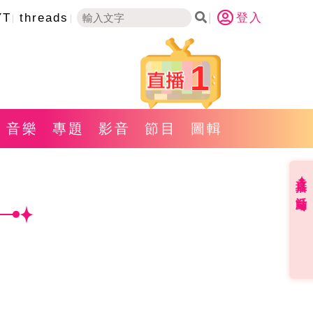
YT
threads
登入
1
音樂
專題
影音
節目
圖輯
直播✦活動