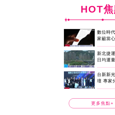
HOT
數位時代
家籲當心
新北捷運
日均運量
台新新
壇 專家
更多焦點+