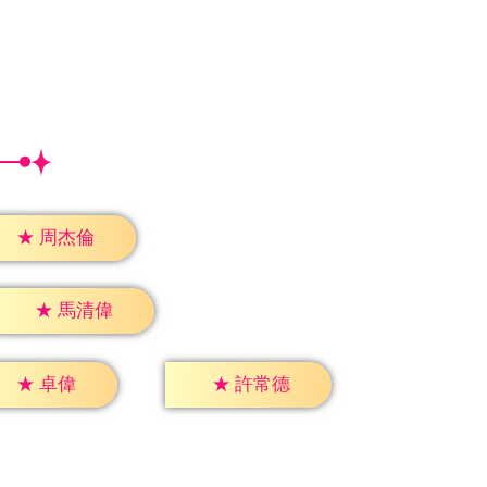
★
周杰倫
★
馬清偉
★
卓偉
★
許常德