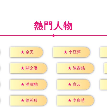
熱門人物
★
余天
★
李亞萍
★
關之琳
★
陳泰銘
★
宣云
★
潘瑋柏
★
徐莉玲
★
李多慧