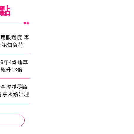
焦點
用眼過度 專
'認知負荷'
8年4線通車
飆升13倍
光金控淨零論
分享永續治理