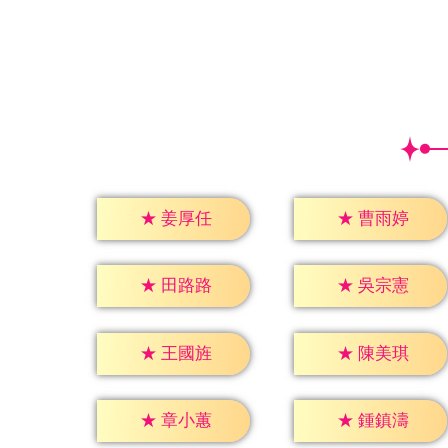
★
姜厚任
★
曹雨婷
★
田路路
★
吳宗憲
★
王國旌
★
陳美琪
★
章小蕙
★
鍾鎮濤