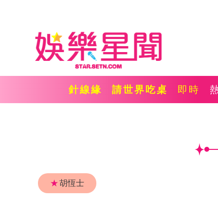
針線緣
請世界吃桌
即時
★
胡恆士