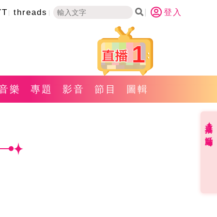
YT
threads
登入
1
音樂
專題
影音
節目
圖輯
直播✦活動