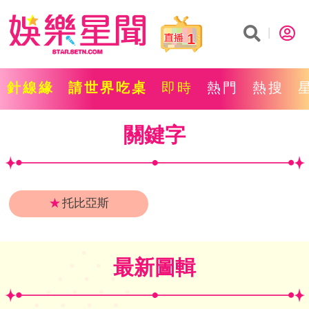
1
針線緣
請世界吃桌
即時
熱門
熱搜
關鍵字
★
托比亞斯
最新圖輯