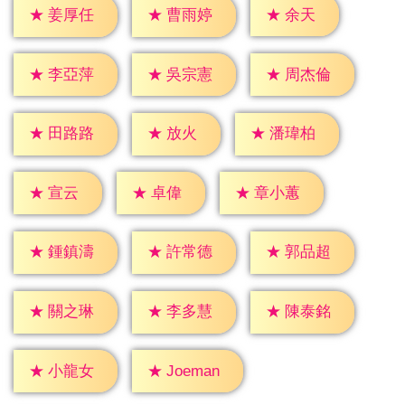
★
余天
★
姜厚任
★
曹雨婷
★
李亞萍
★
吳宗憲
★
周杰倫
★
放火
★
田路路
★
潘瑋柏
★
宣云
★
卓偉
★
章小蕙
★
鍾鎮濤
★
許常德
★
郭品超
★
關之琳
★
李多慧
★
陳泰銘
★
小龍女
★
Joeman