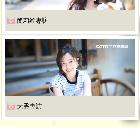
簡莉紋專訪
大霈專訪