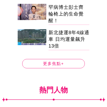
罕病博士彭士齊
輪椅上的生命覺
醒！
新北捷運8年4線通
車 日均運量飆升
13倍
更多焦點+
熱門人物