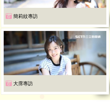
簡莉紋專訪
大霈專訪