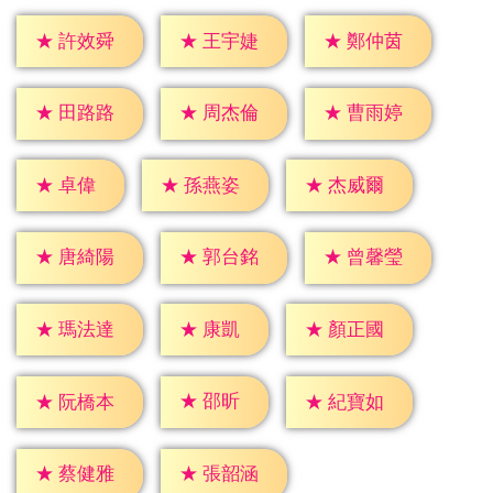
★
許效舜
★
王宇婕
★
鄭仲茵
★
田路路
★
周杰倫
★
曹雨婷
★
卓偉
★
孫燕姿
★
杰威爾
★
唐綺陽
★
郭台銘
★
曾馨瑩
★
康凱
★
瑪法達
★
顏正國
★
邵昕
★
阮橋本
★
紀寶如
★
蔡健雅
★
張韶涵