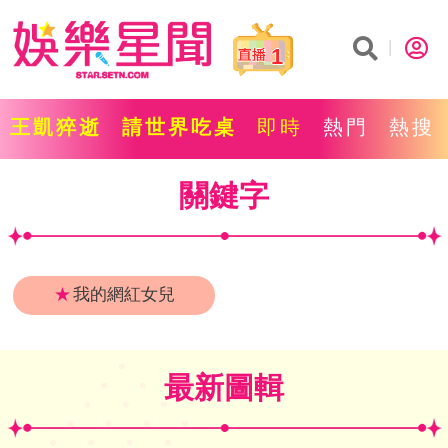
1
王凱猝逝
請世界吃桌
即時
熱門
熱搜
關鍵字
★
我的網紅女兒
最新圖輯