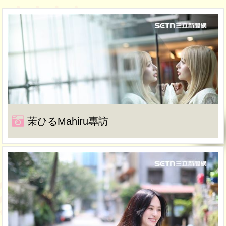
茉ひるMahiru專訪