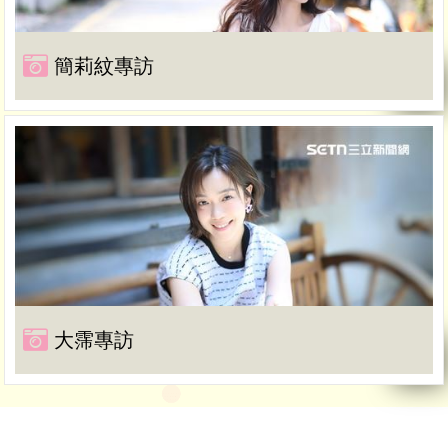
簡莉紋專訪
大霈專訪