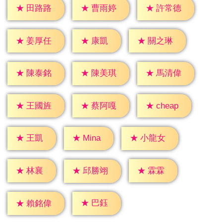
★
田路路
★
曹雨婷
★
許常德
★
康凱
★
姜厚任
★
關之琳
★
陳泰銘
★
陳美琪
★
馬清偉
★
cheap
★
王國旌
★
蔡阿嘎
★
王凱
★
Mina
★
小龍女
★
林襄
★
霖霖
★
邱勝翊
★
巴鈺
★
賴銘偉