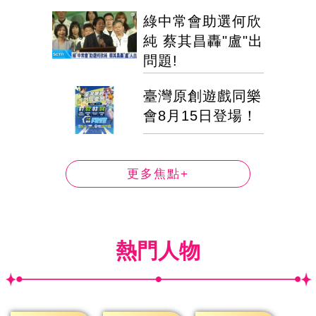
綠中常會助選何欣
純 蔡其昌轟"盧"出
問題!
臺灣原創遊戲同樂
會8月15日登場！
更多焦點+
熱門人物