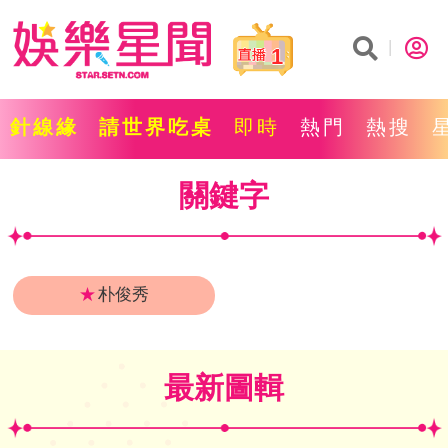
1
針線緣
請世界吃桌
即時
熱門
熱搜
關鍵字
★
朴俊秀
最新圖輯