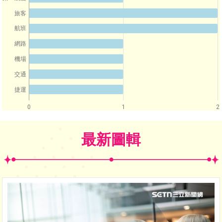
旅客
航班
網路
機場
交通
捷運
0
1
2
最新圖輯