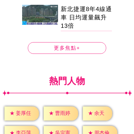
新北捷運8年4線通
車 日均運量飆升
13倍
更多焦點+
熱門人物
★
余天
★
姜厚任
★
曹雨婷
★
李亞萍
★
吳宗憲
★
周杰倫