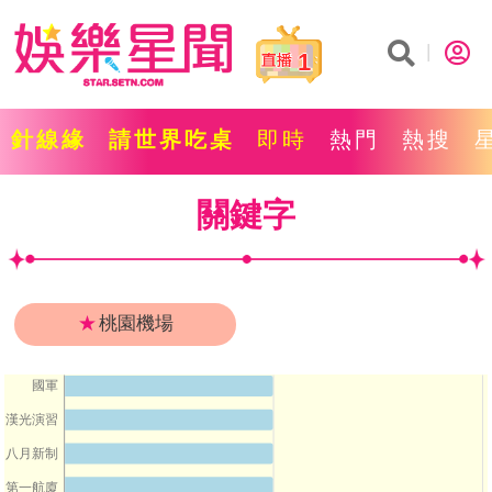
1
針線緣
請世界吃桌
即時
熱門
熱搜
關鍵字
★
桃園機場
國軍
漢光演習
八月新制
第一航廈