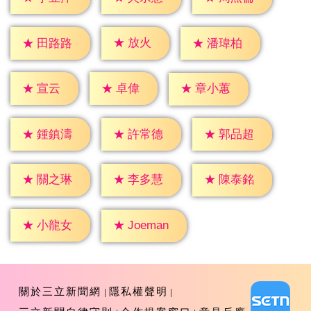
★
放火
★
田路路
★
潘瑋柏
★
宣云
★
卓偉
★
章小蕙
★
鍾鎮濤
★
許常德
★
郭品超
★
關之琳
★
李多慧
★
陳泰銘
★
小龍女
★
Joeman
關於三立新聞網
隱私權聲明