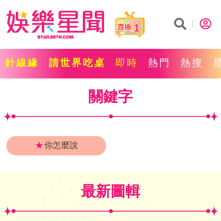
1
針線緣
請世界吃桌
即時
熱門
熱搜
關鍵字
★
你怎麼說
最新圖輯