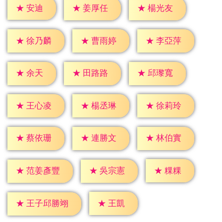
★
安迪
★
姜厚任
★
楊光友
★
徐乃麟
★
曹雨婷
★
李亞萍
★
余天
★
田路路
★
邱瓈寬
★
王心凌
★
楊丞琳
★
徐莉玲
★
蔡依珊
★
連勝文
★
林伯實
★
粿粿
★
吳宗憲
★
范姜彥豐
★
王凱
★
王子邱勝翊