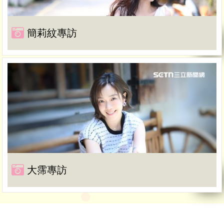
簡莉紋專訪
大霈專訪