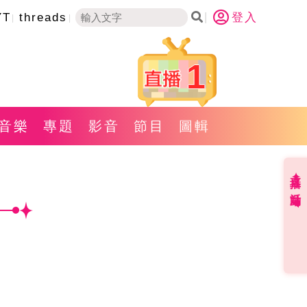
YT
threads
登入
1
音樂
專題
影音
節目
圖輯
直播✦活動