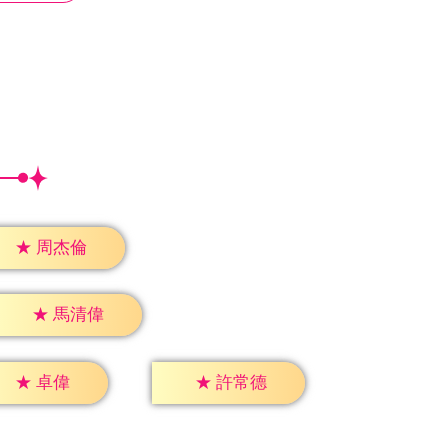
★
周杰倫
★
馬清偉
★
卓偉
★
許常德