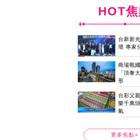
HOT
台新新
壇 專家
商場戰
「頂奢
形
台彩父
樂千萬
氣
更多焦點+