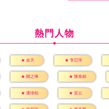
熱門人物
★
余天
★
李亞萍
★
關之琳
★
陳泰銘
★
宣云
★
潘瑋柏