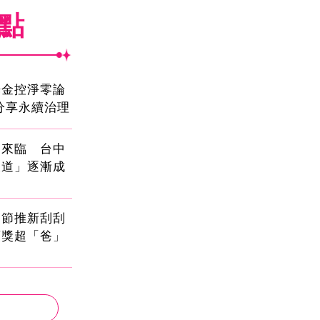
焦點
光金控淨零論
分享永續治理
國來臨 台中
大道」逐漸成
親節推新刮刮
頭獎超「爸」