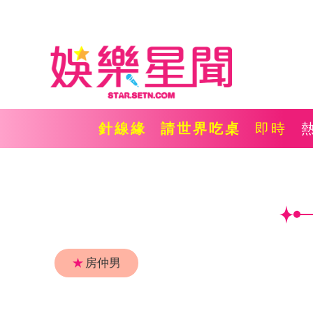
針線緣
請世界吃桌
即時
★
房仲男