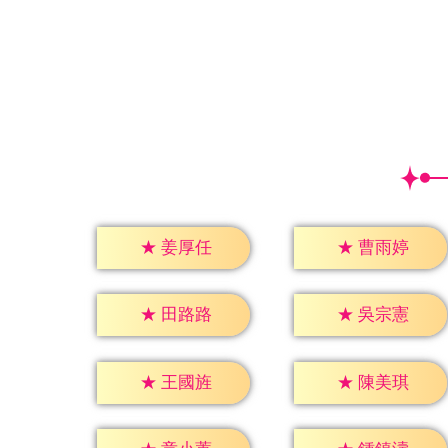
★
姜厚任
★
曹雨婷
★
田路路
★
吳宗憲
★
王國旌
★
陳美琪