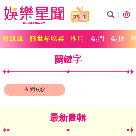
1
針線緣
請世界吃桌
即時
熱門
熱搜
關鍵字
★
問候歌
最新圖輯