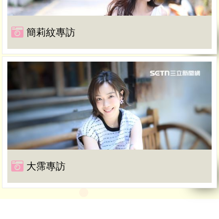
簡莉紋專訪
大霈專訪