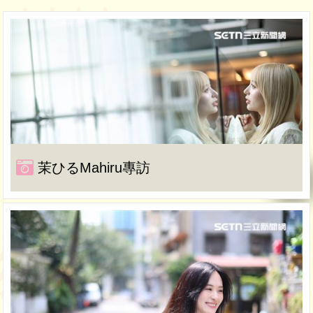
茉ひるMahiru專訪