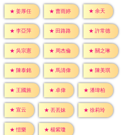
★
余天
★
姜厚任
★
曹雨婷
★
李亞萍
★
田路路
★
許常德
★
吳宗憲
★
周杰倫
★
關之琳
★
陳泰銘
★
馬清偉
★
陳美琪
★
卓偉
★
王國旌
★
潘瑋柏
★
宣云
★
丟丟妹
★
徐莉玲
★
愷樂
★
楊紫瓊