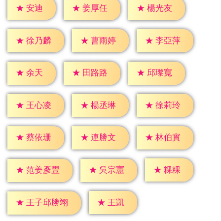
★
安迪
★
姜厚任
★
楊光友
★
徐乃麟
★
曹雨婷
★
李亞萍
★
余天
★
田路路
★
邱瓈寬
★
王心凌
★
楊丞琳
★
徐莉玲
★
蔡依珊
★
連勝文
★
林伯實
★
粿粿
★
吳宗憲
★
范姜彥豐
★
王凱
★
王子邱勝翊