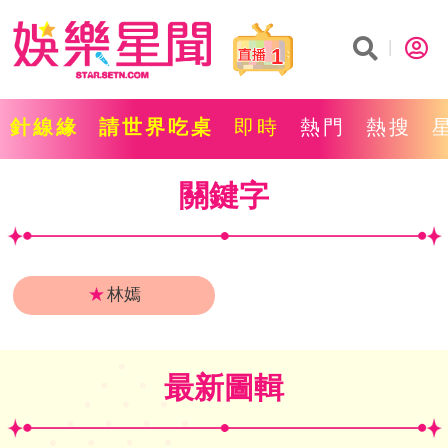
1
針線緣
請世界吃桌
即時
熱門
熱搜
關鍵字
★
林嫣
最新圖輯