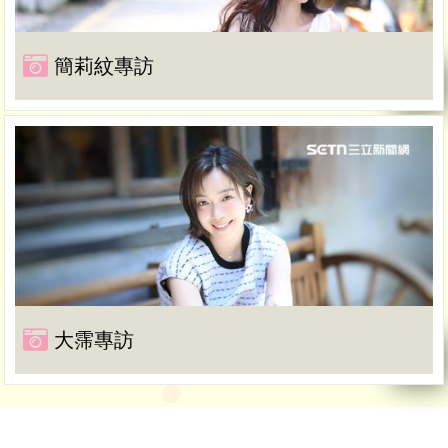
簡莉紋專訪
大霈專訪