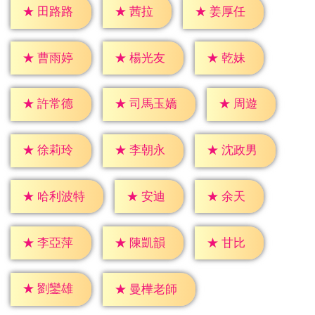
★
茜拉
★
田路路
★
姜厚任
★
乾妹
★
曹雨婷
★
楊光友
★
周遊
★
許常德
★
司馬玉嬌
★
徐莉玲
★
李朝永
★
沈政男
★
安迪
★
余天
★
哈利波特
★
甘比
★
李亞萍
★
陳凱韻
★
劉鑾雄
★
曼樺老師