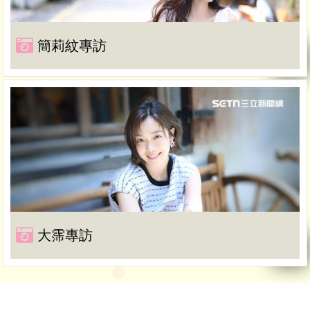
簡莉紋專訪
大霈專訪