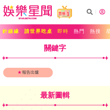
1
針線緣
請世界吃桌
即時
熱門
熱搜
關鍵字
★
報告出爐
最新圖輯