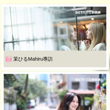
茉ひるMahiru專訪