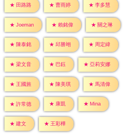
★
田路路
★
曹雨婷
★
李多慧
★
賴銘偉
★
關之琳
★
Joeman
★
陳泰銘
★
邱勝翊
★
周定緯
★
巴鈺
★
梁文音
★
亞莉安娜
★
王國旌
★
陳美琪
★
馬清偉
★
康凱
★
Mina
★
許常德
★
建文
★
王彩樺