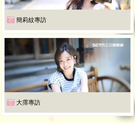
簡莉紋專訪
大霈專訪