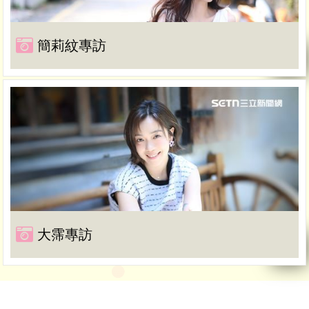
簡莉紋專訪
大霈專訪