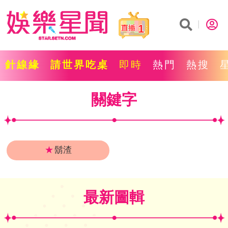
1
針線緣
請世界吃桌
即時
熱門
熱搜
關鍵字
★
鬍渣
最新圖輯