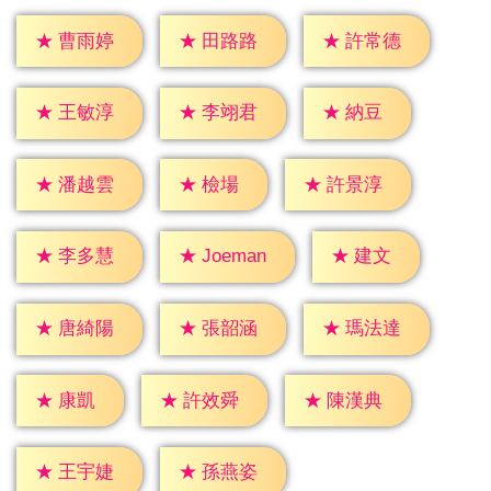
★
曹雨婷
★
田路路
★
許常德
★
納豆
★
王敏淳
★
李翊君
★
檢場
★
潘越雲
★
許景淳
★
建文
★
李多慧
★
Joeman
★
唐綺陽
★
張韶涵
★
瑪法達
★
康凱
★
許效舜
★
陳漢典
★
王宇婕
★
孫燕姿