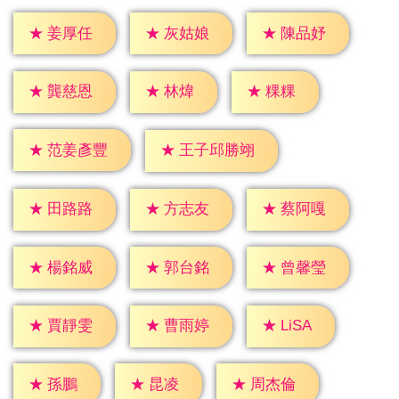
★
姜厚任
★
灰姑娘
★
陳品妤
★
林煒
★
粿粿
★
龔慈恩
★
范姜彥豐
★
王子邱勝翊
★
田路路
★
方志友
★
蔡阿嘎
★
楊銘威
★
郭台銘
★
曾馨瑩
★
LiSA
★
賈靜雯
★
曹雨婷
★
孫鵬
★
昆凌
★
周杰倫