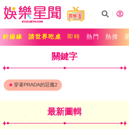
1
針線緣
請世界吃桌
即時
熱門
熱搜
關鍵字
★
穿著PRADA的惡魔2
最新圖輯