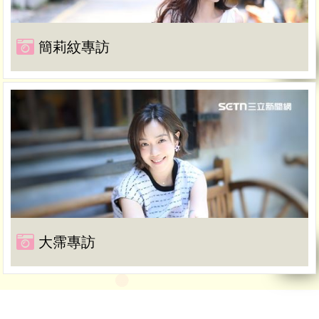
簡莉紋專訪
大霈專訪