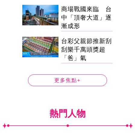
商場戰國來臨 台
中「頂奢大道」逐
漸成形
台彩父親節推新刮
刮樂千萬頭獎超
「爸」氣
更多焦點+
熱門人物