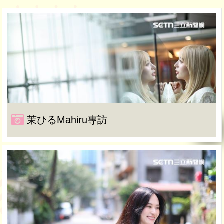
茉ひるMahiru專訪