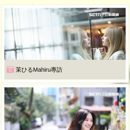
茉ひるMahiru專訪