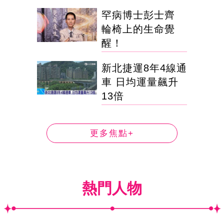
罕病博士彭士齊
輪椅上的生命覺
醒！
新北捷運8年4線通
車 日均運量飆升
13倍
更多焦點+
熱門人物