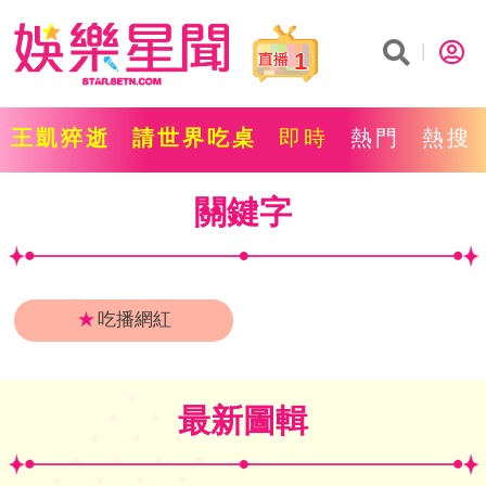
1
王凱猝逝
請世界吃桌
即時
熱門
熱搜
關鍵字
★
吃播網紅
最新圖輯