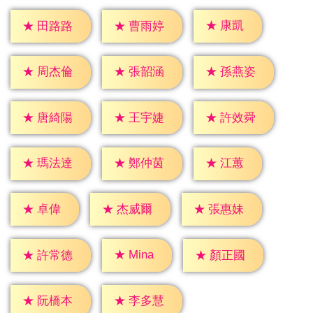
★
康凱
★
田路路
★
曹雨婷
★
周杰倫
★
張韶涵
★
孫燕姿
★
唐綺陽
★
王宇婕
★
許效舜
★
江蕙
★
瑪法達
★
鄭仲茵
★
卓偉
★
杰威爾
★
張惠妹
★
Mina
★
許常德
★
顏正國
★
阮橋本
★
李多慧