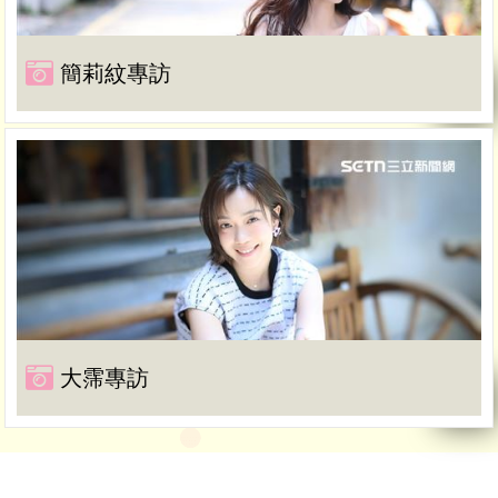
簡莉紋專訪
大霈專訪