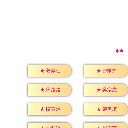
★
姜厚任
★
曹雨婷
★
田路路
★
吳宗憲
★
陳泰銘
★
陳美琪