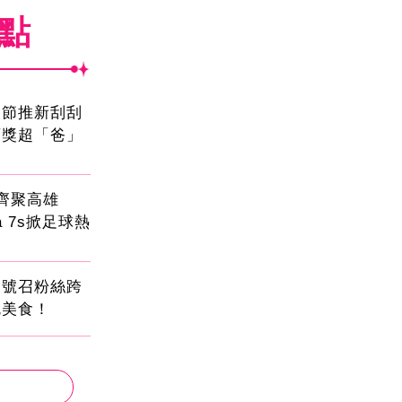
焦點
親節推新刮刮
頭獎超「爸」
員齊聚高雄
sa 7s掀足球熱
蛋號召粉絲跨
吃美食！