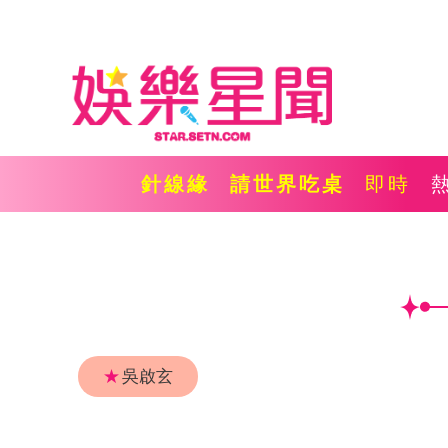
針線緣
請世界吃桌
即時
★
吳啟玄