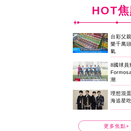
HOT
台彩父
樂千萬
氣
8國球
Formo
潮
理想混
海追星
更多焦點+