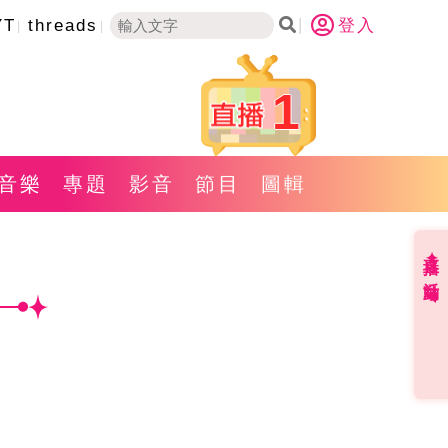
YT
threads
登入
1
音樂
專題
影音
節目
圖輯
直播✦活動