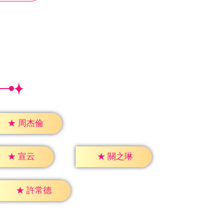
★
周杰倫
★
宣云
★
關之琳
★
許常德