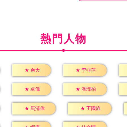
熱門人物
★
余天
★
李亞萍
★
卓偉
★
潘瑋柏
★
馬清偉
★
王國旌