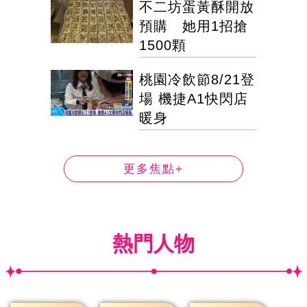
不二坊蛋黃酥開放
預購 她用1招搶
1500顆
桃園冷飲節8/21登
場 機捷A1快閃店
暖身
更多焦點+
熱門人物