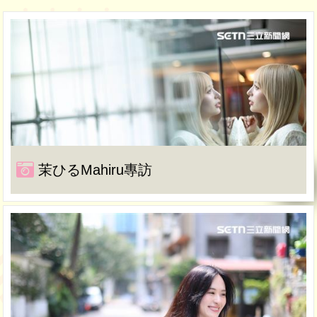
茉ひるMahiru專訪