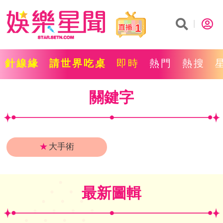
1
針線緣
請世界吃桌
即時
熱門
熱搜
關鍵字
★
大手術
最新圖輯