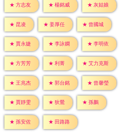
★
方志友
★
楊銘威
★
灰姑娘
★
昆凌
★
姜厚任
★
曾國城
★
賈永婕
★
李詠嫻
★
李明依
★
利菁
★
方芳芳
★
艾力克斯
★
王兆杰
★
郭台銘
★
曾馨瑩
★
狄鶯
★
孫鵬
★
賈靜雯
★
孫安佐
★
田路路