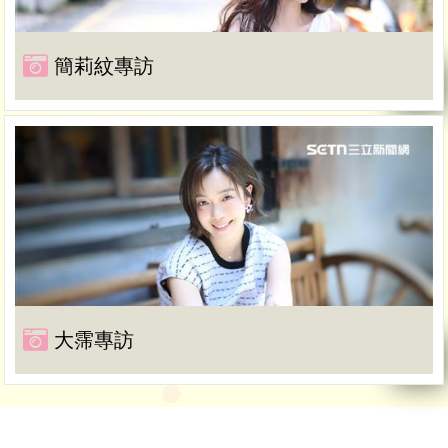
簡莉紋專訪
大霈專訪