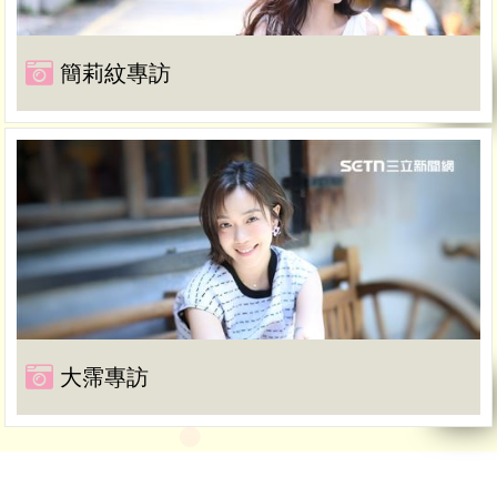
簡莉紋專訪
大霈專訪