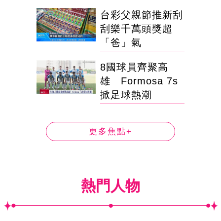
台彩父親節推新刮
刮樂千萬頭獎超
「爸」氣
8國球員齊聚高
雄 Formosa 7s
掀足球熱潮
更多焦點+
熱門人物