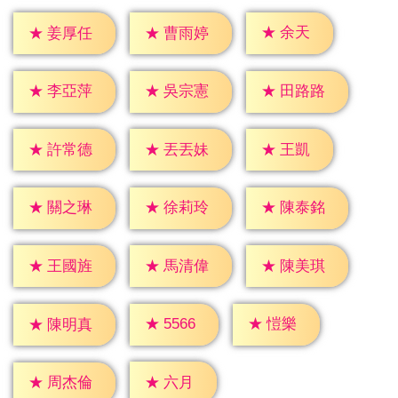
★
余天
★
姜厚任
★
曹雨婷
★
李亞萍
★
吳宗憲
★
田路路
★
王凱
★
許常德
★
丟丟妹
★
關之琳
★
徐莉玲
★
陳泰銘
★
王國旌
★
馬清偉
★
陳美琪
★
愷樂
★
5566
★
陳明真
★
六月
★
周杰倫