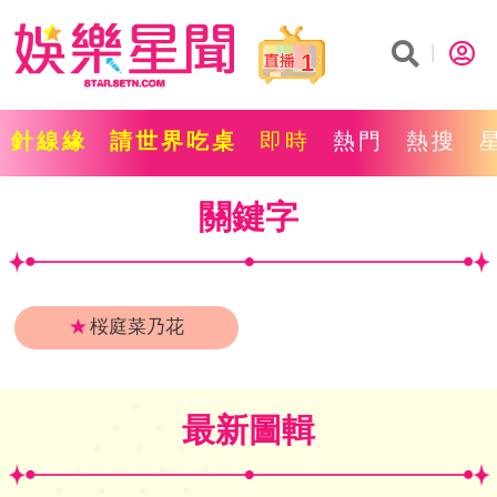
1
針線緣
請世界吃桌
即時
熱門
熱搜
關鍵字
★
桜庭菜乃花
最新圖輯