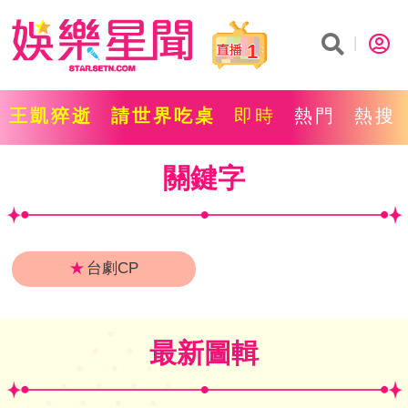
1
王凱猝逝
請世界吃桌
即時
熱門
熱搜
關鍵字
★
台劇CP
最新圖輯