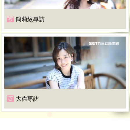
簡莉紋專訪
大霈專訪