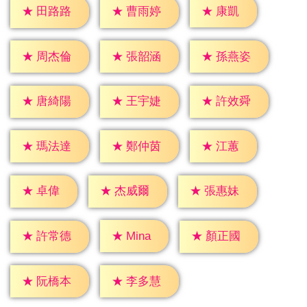
★
康凱
★
田路路
★
曹雨婷
★
周杰倫
★
張韶涵
★
孫燕姿
★
唐綺陽
★
王宇婕
★
許效舜
★
江蕙
★
瑪法達
★
鄭仲茵
★
卓偉
★
杰威爾
★
張惠妹
★
Mina
★
許常德
★
顏正國
★
阮橋本
★
李多慧