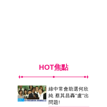
HOT焦點
綠中常會助選何欣
純 蔡其昌轟"盧"出
問題!