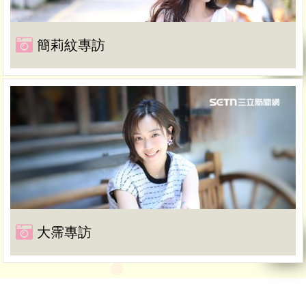
簡莉紋專訪
大霈專訪