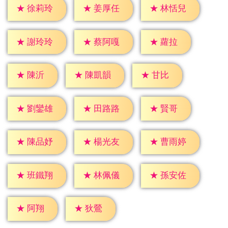
★
徐莉玲
★
姜厚任
★
林恬兒
★
蘿拉
★
謝玲玲
★
蔡阿嘎
★
陳沂
★
甘比
★
陳凱韻
★
賢哥
★
劉鑾雄
★
田路路
★
陳品妤
★
楊光友
★
曹雨婷
★
班鐵翔
★
林佩儀
★
孫安佐
★
阿翔
★
狄鶯