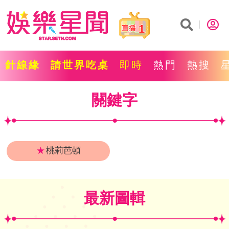
1
針線緣
請世界吃桌
即時
熱門
熱搜
關鍵字
★
桃莉芭頓
最新圖輯