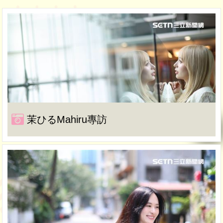
茉ひるMahiru專訪