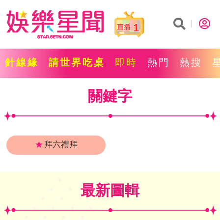
1
針線緣
請世界吃桌
即時
熱門
熱搜
關鍵字
★
拜六禮拜
最新圖輯