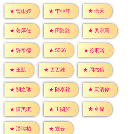
★
余天
★
曹雨婷
★
李亞萍
★
姜厚任
★
田路路
★
吳宗憲
★
5566
★
許常德
★
徐莉玲
★
王凱
★
丟丟妹
★
周杰倫
★
關之琳
★
陳泰銘
★
馬清偉
★
卓偉
★
陳美琪
★
王國旌
★
宣云
★
潘瑋柏