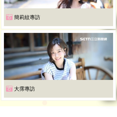
簡莉紋專訪
大霈專訪