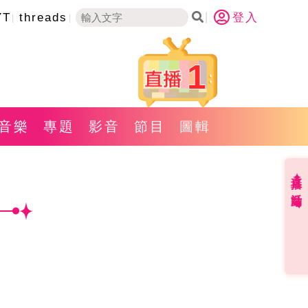
YT
threads
登入
1
音樂
專題
影音
節目
圖輯
直播✦活動