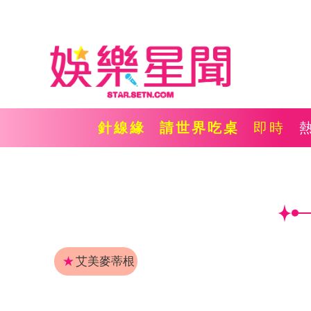
針線緣
請世界吃桌
即時
★
艾美麥蒂根