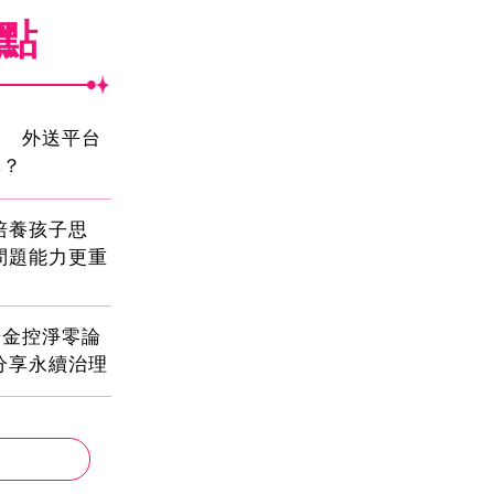
焦點
壓 外送平台
擇？
!培養孩子思
問題能力更重
光金控淨零論
分享永續治理