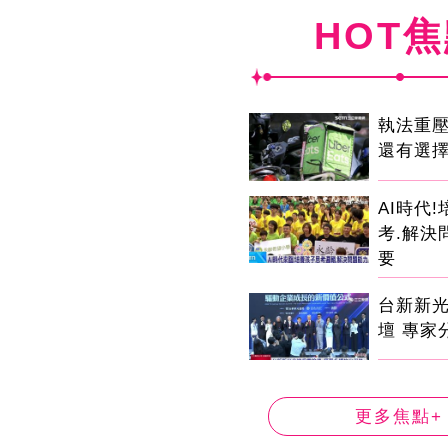
HOT
執法重
還有選
AI時代
考.解決
要
台新新
壇 專家
更多焦點+