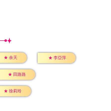
★
余天
★
李亞萍
★
田路路
★
徐莉玲