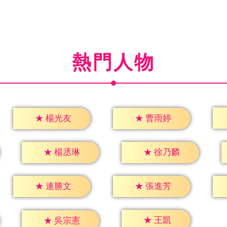
熱門人物
★
楊光友
★
曹雨婷
★
楊丞琳
★
徐乃麟
★
連勝文
★
張進芳
★
王凱
★
吳宗憲