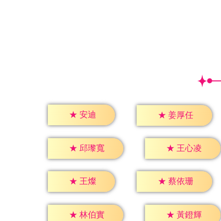
★
安迪
★
姜厚任
★
邱瓈寬
★
王心凌
★
王燦
★
蔡依珊
★
林伯實
★
黃鐙輝