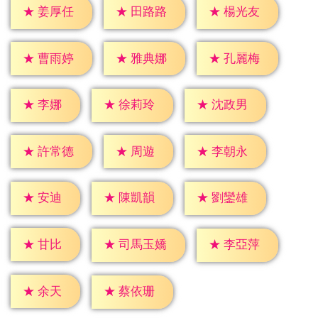
★
姜厚任
★
田路路
★
楊光友
★
曹雨婷
★
雅典娜
★
孔麗梅
★
李娜
★
徐莉玲
★
沈政男
★
周遊
★
許常德
★
李朝永
★
安迪
★
陳凱韻
★
劉鑾雄
★
甘比
★
李亞萍
★
司馬玉嬌
★
余天
★
蔡依珊