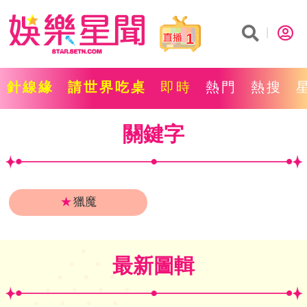
1
針線緣
請世界吃桌
即時
熱門
熱搜
關鍵字
★
獵魔
最新圖輯