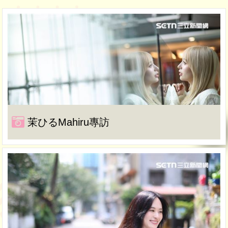
茉ひるMahiru專訪