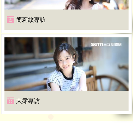
簡莉紋專訪
大霈專訪